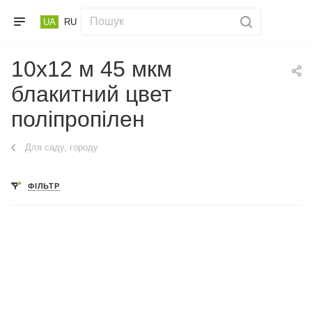
UA
RU
10х12 м 45 мкм
блакитний цвет
поліпропілен
Для саду, городу
ФІЛЬТР