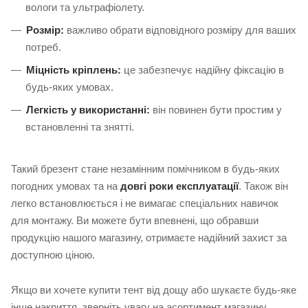
вологи та ультрафіолету.
Розмір:
важливо обрати відповідного розміру для ваших
потреб.
Міцність кріплень:
це забезпечує надійну фіксацію в
будь-яких умовах.
Легкість у використанні:
він повинен бути простим у
встановленні та знятті.
Такий брезент стане незамінним помічником в будь-яких
погодних умовах та на
довгі роки експлуатації
. Також він
легко встановлюється і не вимагає спеціальних навичок
для монтажу. Ви можете бути впевнені, що обравши
продукцію нашого магазину, отримаєте надійний захист за
доступною ціною.
Якщо ви хочете купити тент від дощу або шукаєте будь-яке
інше накриття, зверніть увагу на асортимент магазину