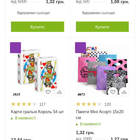
від 6000
1,32
грн.
від 500
1,08
грн.
Відправимо сьогодні
Відправимо сьогодні
Купити
Купити
117
120
Карти гральні Король 54 шт
Пакети Міні Асорті 15х20
см
В наявності
В наявності
1,32
грн.
від 1000
1,27
грн.
12,44
грн.