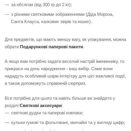
за обсягом (від 300 гр до 2 кг);
з різними святковими зображеннями (Діда Мороза,
Санта Клауса, казкових звірів та інших).
Для предметів, що мають меншу вагу, як упакування, можна
обрати
Подарункові паперові пакети
.
А якщо вам потрібно задати веселий настрій імениннику, то
прикраси на день народження - ваш вибір. Саме вони
нададуть особливий шарм інтер'єру для цієї важливої події,
а також допоможуть справжній сюрприз.
Все потрібне для цього та навіть більше ви знайдете у
розділі
Святкові аксесуари
:
святкові дудки та паперові ковпаки;
кульки гумові та фольговані, звичайні та у вигляді цифр;