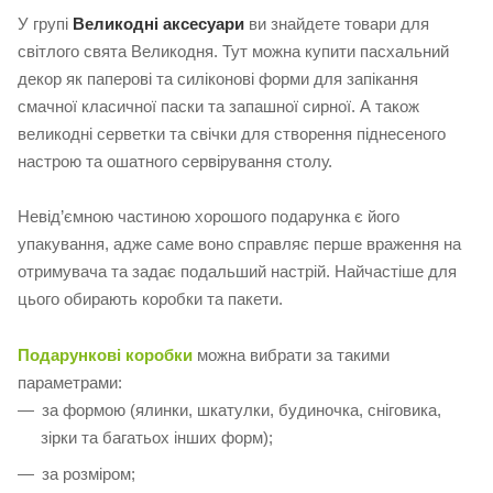
У групі
Великодні аксесуари
ви знайдете товари для
світлого свята Великодня. Тут можна купити пасхальний
декор як паперові та силіконові форми для запікання
смачної класичної паски та запашної сирної. А також
великодні серветки та свічки для створення піднесеного
настрою та ошатного сервірування столу.
Невід’ємною частиною хорошого подарунка є його
упакування, адже саме воно справляє перше враження на
отримувача та задає подальший настрій. Найчастіше для
цього обирають коробки та пакети.
Подарункові коробки
можна вибрати за такими
параметрами:
за формою (ялинки, шкатулки, будиночка, сніговика,
зірки та багатьох інших форм);
за розміром;