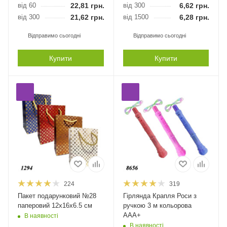
від 60
22,81
грн.
від 300
6,62
грн.
від 300
21,62
грн.
від 1500
6,28
грн.
Відправимо сьогодні
Відправимо сьогодні
Купити
Купити
224
319
Пакет подарунковий №28
Гірлянда Крапля Роси з
паперовий 12х16х6.5 см
ручкою 3 м кольорова
ААА+
В наявності
В наявності