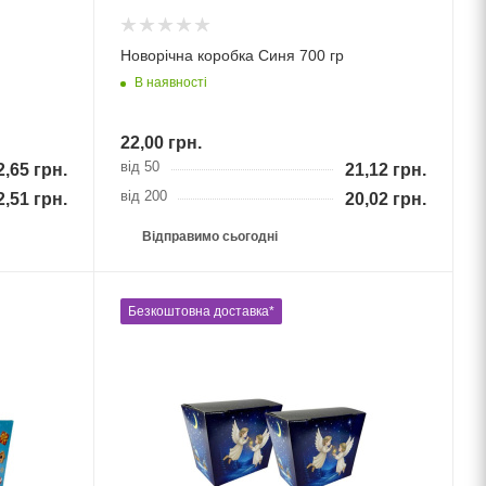
Новорічна коробка Синя 700 гр
В наявності
22,00
грн.
від 50
2,65
грн.
21,12
грн.
від 200
2,51
грн.
20,02
грн.
Відправимо сьогодні
Безкоштовна доставка*