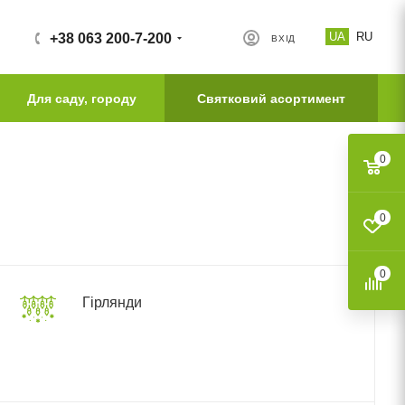
UA
RU
+38 063 200-7-200
ВХІД
Для саду, городу
Святковий асортимент
0
0
0
Гірлянди