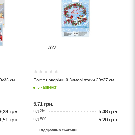
0х35 см
Пакет новорічний Зимові птахи 29х37 см
В наявності
5,71
грн.
від 250
9,28
грн.
5,48
грн.
від 500
1,51
грн.
5,20
грн.
Відправимо сьогодні