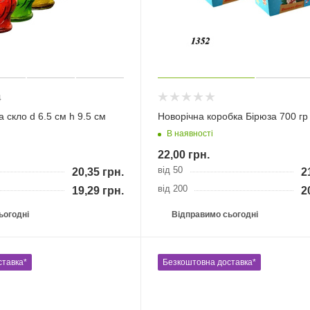
4
 скло d 6.5 см h 9.5 см
Новорічна коробка Бірюза 700 гр
В наявності
22,00
грн.
від 50
20,35
грн.
2
від 200
19,29
грн.
2
ьогодні
Відправимо сьогодні
ставка*
Безкоштовна доставка*