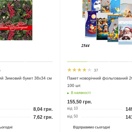
5
37
ий Зимовий букет 38х34 см
Пакет новорічний фольгований 2
100 шт.
В наявності
155,50
грн.
від 10
8,04
грн.
14
від 50
7,62
грн.
14
ьогодні
Відправимо сьогодні