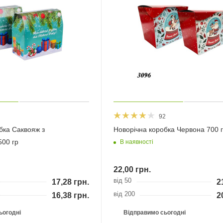
92
бка Саквояж з
Новорічна коробка Червона 700
500 гр
В наявності
22,00
грн.
від 50
17,28
грн.
2
від 200
16,38
грн.
2
ьогодні
Відправимо сьогодні