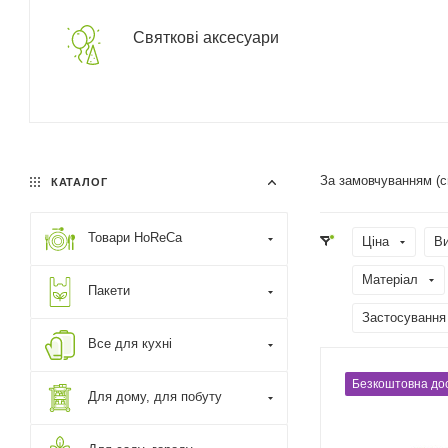
Святкові аксесуари
За замовчуванням (
КАТАЛОГ
Товари HoReCa
Ціна
В
Матеріал
Пакети
Застосування
Все для кухні
Безкоштовна до
Для дому, для побуту