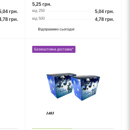
5,25
грн.
від 250
5,04
грн.
5,04
грн.
від 500
4,78
грн.
4,78
грн.
Відправимо сьогодні
Безкоштовна доставка*