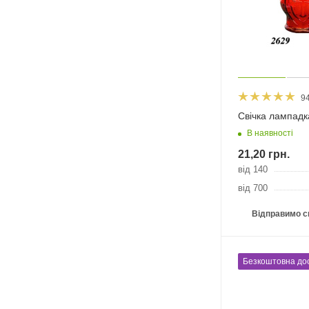
9
Свічка лампадка
В наявності
21,20
грн.
від 140
від 700
Відправимо с
Безкоштовна до