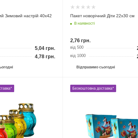
ий Зимовий настрій 40х42
Пакет новорічний Діти 22х30 см
В наявності
2,76
грн.
від 500
5,04
грн.
від 1000
4,78
грн.
ьогодні
Відправимо сьогодні
ставка*
Безкоштовна доставка*