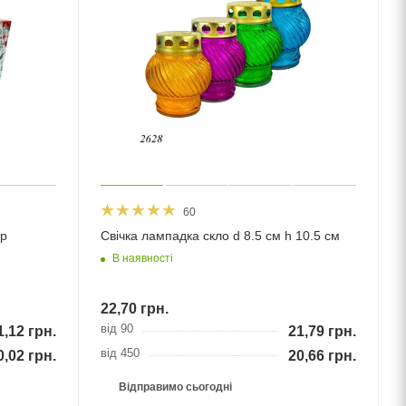
60
 гр
Свічка лампадка скло d 8.5 см h 10.5 см
В наявності
22,70
грн.
від 90
1,12
грн.
21,79
грн.
від 450
0,02
грн.
20,66
грн.
Відправимо сьогодні