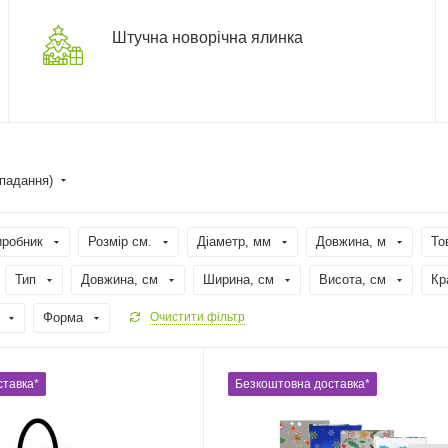
Штучна новорічна ялинка
спадання)
иробник
Розмір см.
Діаметр, мм
Довжина, м
То
Тип
Довжина, cм
Ширина, cм
Висота, см
Кр
Форма
Очистити фільтр
ставка*
Безкоштовна доставка*