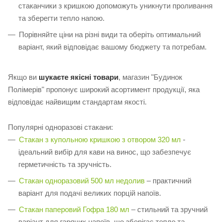
стаканчики з кришкою допоможуть уникнути проливання
та зберегти тепло напою.
Порівняйте ціни на різні види та оберіть оптимальний
варіант, який відповідає вашому бюджету та потребам.
Якщо ви
шукаєте якісні товари
, магазин "Будинок
Полімерів" пропонує широкий асортимент продукції, яка
відповідає найвищим стандартам якості.
Популярні одноразові стакани:
Стакан з купольною кришкою з отвором 320 мл
-
ідеальний вибір для кави на винос, що забезпечує
герметичність та зручність.
Стакан одноразовий 500 мл недолив
– практичний
варіант для подачі великих порцій напоїв.
Стакан паперовий Гофра 180 мл
– стильний та зручний
варіант для гарячих напоїв, що зберігає тепло та