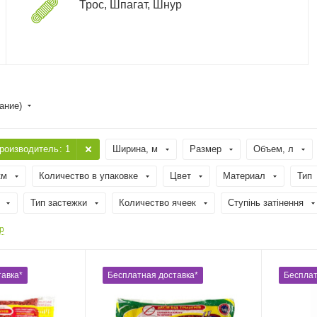
Трос, Шпагат, Шнур
ание)
роизводитель
: 1
Ширина, м
Размер
Объем, л
км
Количество в упаковке
Цвет
Материал
Тип
Тип застежки
Количество ячеек
Ступінь затінення
р
авка*
Бесплатная доставка*
Бесплат