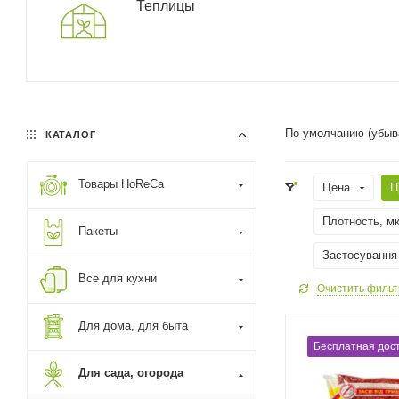
Теплицы
По умолчанию (убыв
КАТАЛОГ
Товары HoReCa
Цена
П
Плотность, м
Пакеты
Застосування
Все для кухни
Очистить фильт
Для дома, для быта
Бесплатная дост
Для сада, огорода