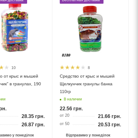
ная доставка*
Бесплатная доставка*
10
8
о от крыс и мышей
Средство от крыс и мышей
чик" в гранулах, 190
Щелкунчик гранулы банка
110гр
чии
В наличии
рн.
22.56
грн.
от 20
28.35
грн.
21.66
грн.
от 50
26.87
грн.
20.53
грн.
авимо у понеділок
Відправимо у понеділок