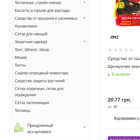
Тепличная, стрейч пленка
Кассеты и горшки для рассады
Средства от грызунов и насекомых
Агроволокно
Сетки для овощей
Защитная одежда
Трос, Шпагат, Шнур
Мешки
Средство от гр
Тенты
Щелкунчик зерн
Садово-огородный инвентарь
В наличии
Средства защиты растений
Сетка огуречная, сетка для
ограждения
20.77
грн.
Сетка затеняющая
от 40
Теплицы
Відправимо у
Праздничный
ассортимент