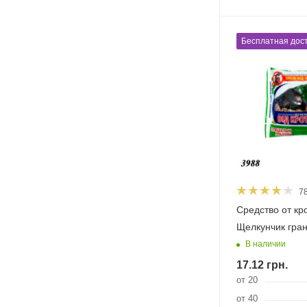
Бесплатная дост
7
Средство от кр
Щелкунчик гран
В наличии
17.12
грн.
от 20
от 40