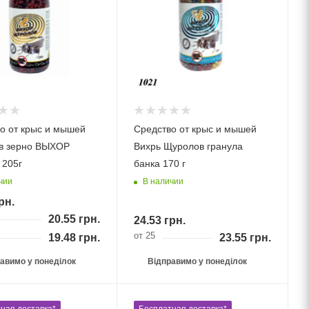
о от крыс и мышей
Средство от крыс и мышей
в зерно ВЫХОР
Вихрь Щуролов гранула
 205г
банка 170 г
чии
В наличии
рн.
20.55
грн.
24.53
грн.
от 25
19.48
грн.
23.55
грн.
авимо у понеділок
Відправимо у понеділок