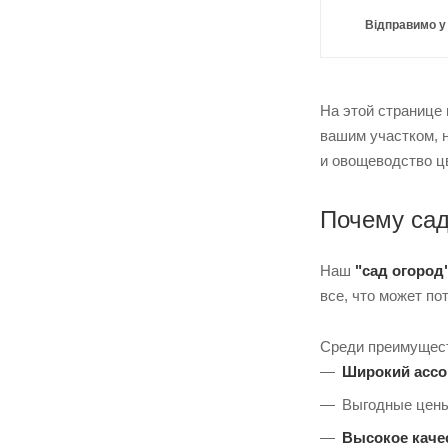
Відправимо у
На этой странице
вашим участком, 
и овощеводство ц
Почему са
Наш
"сад огород
все, что может по
Среди преимущест
Широкий ассо
Выгодные цены
Высокое каче