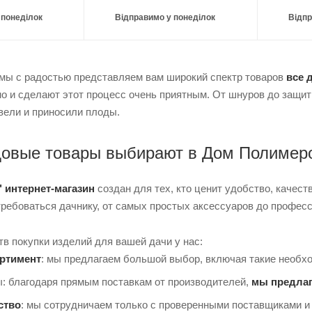
 понеділок
Відправимо у понеділок
Відпр
 мы с радостью представляем вам широкий спектр товаров
все 
но и сделают этот процесс очень приятным. От шнуров до защит
вели и приносили плоды.
довые товары выбирают в Дом Полимер
" интернет-магазин
создан для тех, кто ценит удобство, качес
требоваться дачнику, от самых простых аксессуаров до профес
в покупки изделий для вашей дачи у нас:
ртимент
: мы предлагаем большой выбор, включая такие необходи
: благодаря прямым поставкам от производителей,
мы предлаг
ство
: мы сотрудничаем только с проверенными поставщиками и