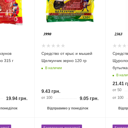
ызунов
Средство от крыс и мышей
Средств
о 315 г
Щелкунчик зерно 120 гр
Щуроло
бутылка
В наличии
В нали
21.41
г
от 50
9.43
грн.
от 100
от 100
19.94
грн.
9.05
грн.
 понеділок
Відправимо у понеділок
Відпр