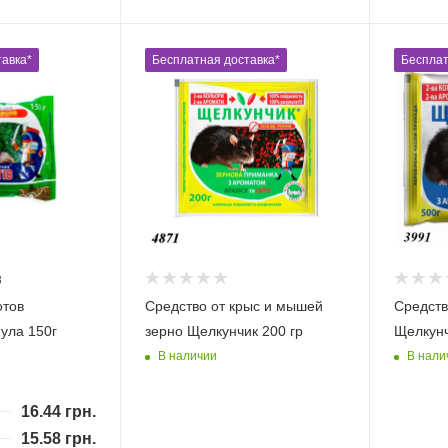
авка*
Бесплатная доставка*
Бесплат
8
отов
Средство от крыс и мышей
Средств
ула 150г
зерно Щелкунчик 200 гр
Щелкунч
В наличии
В нали
16.44
грн.
15.58
грн.