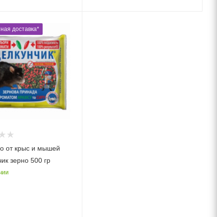
ная доставка*
о от крыс и мышей
ик зерно 500 гр
чии