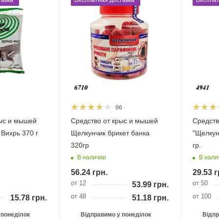
авка*
Бесплатная доставка*
Бесплат
96
рыс и мышей
Средство от крыс и мышей
Средств
Вихрь 370 г
Щелкунчик брикет банка
"Щелкун
320гр
гр.
В наличии
В нали
56.24
грн.
29.53
г
от 12
от 50
53.99
грн.
от 48
от 100
15.78
грн.
51.18
грн.
 понеділок
Відправимо у понеділок
Відпр