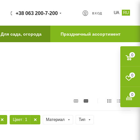
UA
RU
+38 063 200-7-200
ВХОД
Для сада, огорода
Праздничный ассортимент
0
0
0
Цвет
: 1
Материал
Тип