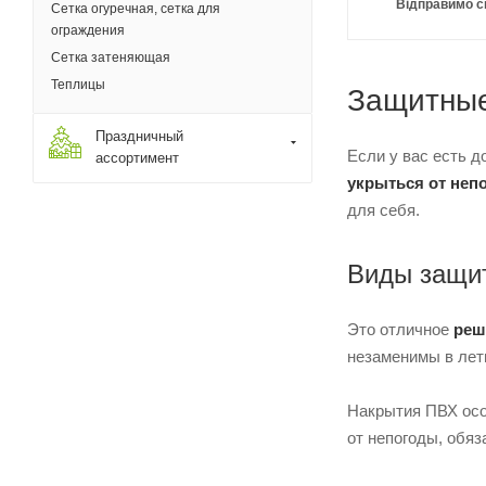
Відправимо с
Сетка огуречная, сетка для
ограждения
Сетка затеняющая
Теплицы
Защитные
Праздничный
Если у вас есть д
ассортимент
укрыться от неп
для себя.
Виды защит
Это отличное
реш
незаменимы в летн
Накрытия ПВХ осо
от непогоды, обяз