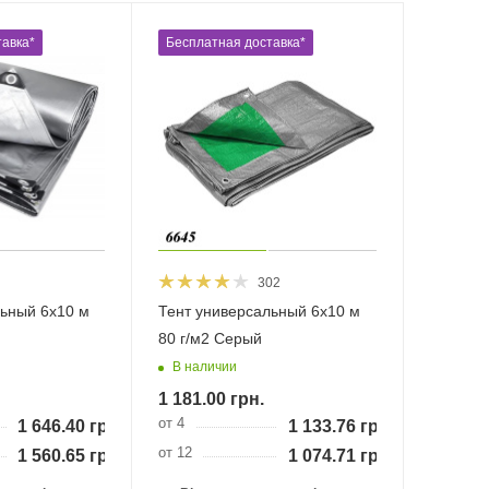
авка*
Бесплатная доставка*
302
льный 6х10 м
Тент универсальный 6х10 м
80 г/м2 Серый
В наличии
1 181.00
грн.
от 4
1 646.40
грн.
1 133.76
грн.
от 12
1 560.65
грн.
1 074.71
грн.