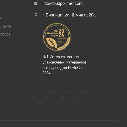
info@budpolimer.com
г. Винница, ул. Шмидта 20а
и
, быта
города
№1 Интернет-магазин
упаковочных материалов
и товаров для HoReCa
2024