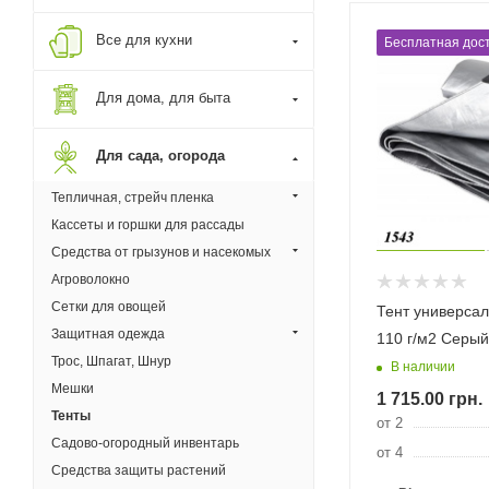
Все для кухни
Бесплатная дост
Для дома, для быта
Для сада, огорода
Тепличная, стрейч пленка
Кассеты и горшки для рассады
Средства от грызунов и насекомых
Агроволокно
Сетки для овощей
Тент универса
Защитная одежда
110 г/м2 Серый
Трос, Шпагат, Шнур
В наличии
Мешки
1 715.00
грн.
Тенты
от 2
Садово-огородный инвентарь
от 4
Средства защиты растений