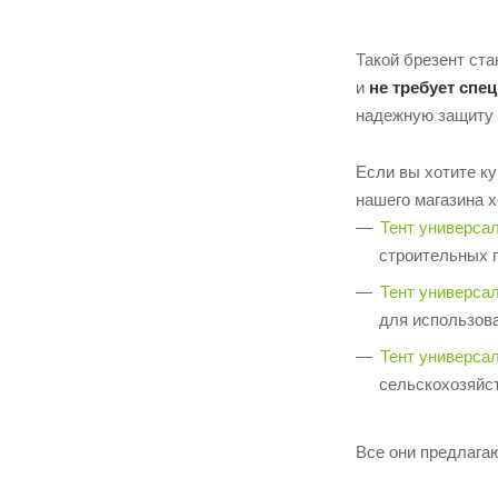
Такой брезент ст
и
не требует спе
надежную защиту 
Если вы хотите к
нашего магазина 
Тент универса
строительных 
Тент универса
для использова
Тент универса
сельскохозяйс
Все они предлага