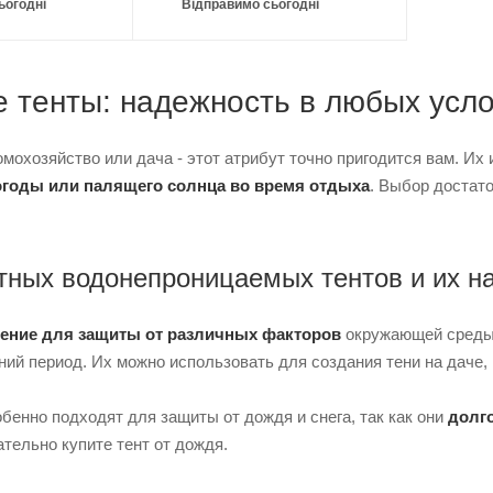
ьогодні
Відправимо сьогодні
 тенты: надежность в любых усл
омохозяйство или дача - этот атрибут точно пригодится вам. Их 
огоды или палящего солнца во время отдыха
. Выбор достат
ных водонепроницаемых тентов и их н
ение для защиты от различных факторов
окружающей среды.
ий период. Их можно использовать для создания тени на даче, 
бенно подходят для защиты от дождя и снега, так как они
долг
ательно купите тент от дождя.