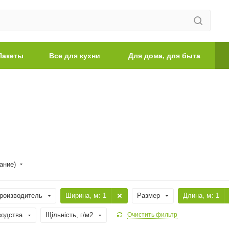
Пакеты
Все для кухни
Для дома, для быта
ание)
роизводитель
Ширина, м
: 1
Размер
Длина, м
: 1
водства
Щільність, г/м2
Очистить фильтр