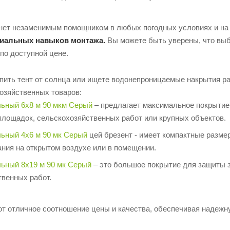
анет незаменимым помощником в любых погодных условиях и на 
циальных навыков монтажа.
Вы можете быть уверены, что выб
по доступной цене.
упить тент от солнца или ищете водонепроницаемые накрытия р
хозяйственных товаров:
льный 6х8 м 90 мкм Серый
– предлагает максимальное покрыти
площадок, сельскохозяйственных работ или крупных объектов.
льный 4х6 м 90 мк Серый
цей брезент - имеет компактные разме
ния на открытом воздухе или в помещении.
льный 8х19 м 90 мк Серый
– это большое покрытие для защиты 
твенных работ.
ют отличное соотношение цены и качества, обеспечивая надеж