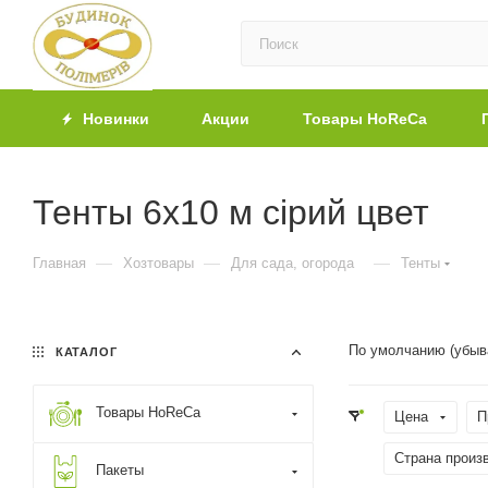
Новинки
Акции
Товары HoReCa
Тенты 6х10 м сірий цвет
—
—
—
Главная
Хозтовары
Для сада, огорода
Тенты
По умолчанию (убыв
КАТАЛОГ
Товары HoReCa
Цена
П
Страна произ
Пакеты