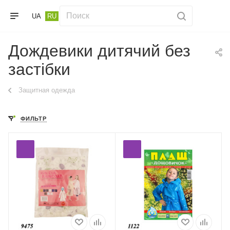
UA
RU
Дождевики дитячий без
застібки
Защитная одежда
ФИЛЬТР