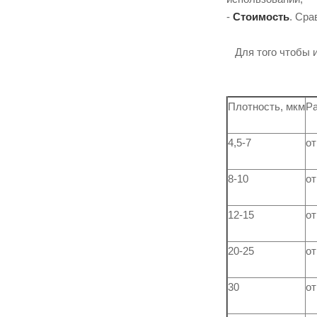
-
Стоимость
. Сра
Для того чтобы и
Плотность, мкм
Ра
4,5-7
от
8-10
от
12-15
от
20-25
от
30
от