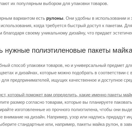
лают их популярным выбором для упаковки товаров.
лярным вариантом есть
рулоны
. Они удобны в использовании и
спользования, когда требуется быстрый доступ к пакетам. Для 
 благодаря своему уникальному дизайну, что придает эстетиче
ь нужные полиэтиленовые пакеты майк
бный способ упаковки товаров, но и универсальный предмет для
цветах и ​​дизайнах, которые можно подобрать в соответствии 
 для предпринимателей, ищущих качественное и доступное сред
ст, который поможет вам определить, какие именно пакеты майк
лите размер согласно товарам, которые вы планируете паковать
ирайте изготовленные из прочного полиэтилена, чтобы они выде
те внимание на дизайн. Например, узор или надпись придадут 
Выберите стандартные или, например, пакеты майка рулон, в зав