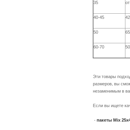
35
от
40-45
42
50
65
60-70
50
Эти товары подхо
размеров, вы смо
незаменимым в ва
Если вы ищете к
-
пакеты Mix 25х