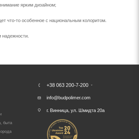
внимание ярким дизайном;
щет что-то особенное с национальным колоритом.
и надежности.
+38 063 200-7-200
info@budpolimer.com
г. Винница, ул. Шмидта 20а
и
, быта
города