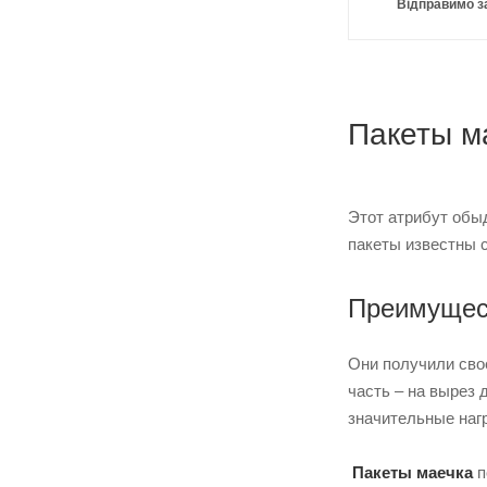
Відправимо з
Пакеты м
Этот атрибут обыд
пакеты известны 
Преимущест
Они получили свое
часть – на вырез
значительные нагр
Пакеты маечка
п