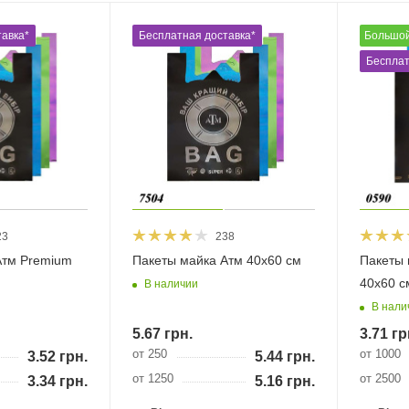
авка*
Бесплатная доставка*
Великий
Бесплат
23
238
Атм Premium
Пакеты майка Атм 40х60 см
Пакеты 
40х60 с
В наличии
В нали
5.67
грн.
3.71
гр
от 250
от 1000
3.52
грн.
5.44
грн.
от 1250
от 2500
3.34
грн.
5.16
грн.