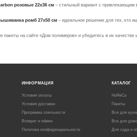
arbon розовые 22х36 см
– стильный вариант с привлекающим 
Вышиванка ромб 27х50 см
– идеальное решение для тех, кто и
ие пакеты на сайте «Дом полимеров» и убедитесь в их качестве 
ИНФОРМАЦИЯ
КАТАЛОГ
Условия оплаты
HoReCa
Условия доставки
Пакеты
Программа лояльности
Все для кухн
Возврат и обмен
Все для дома
Политика конфиденциальности
Для сада и о