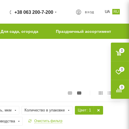
UA
RU
+38 063 200-7-200
ВХОД
Для сада, огорода
Праздничный ассортимент
0
0
0
ь, мкм
Количество в упаковке
Цвет
: 1
зводства
Очистить фильтр