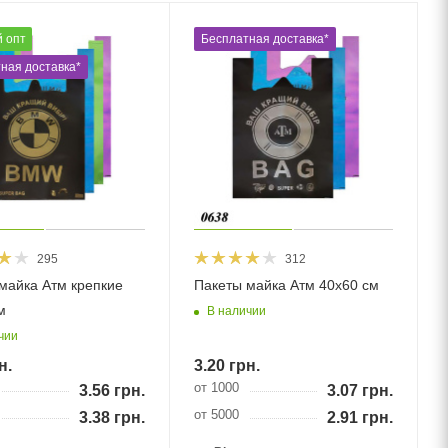
 гурт
Бесплатная доставка*
ная доставка*
295
312
майка Атм крепкие
Пакеты майка Атм 40х60 см
м
В наличии
чии
н.
3.20
грн.
от 1000
3.56
грн.
3.07
грн.
от 5000
3.38
грн.
2.91
грн.