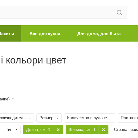
Пакеты
Все для кухни
Для дома, для быта
і кольори цвет
ание)
роизводитель
Размер
Количество в рулоне
Плотност
Тип
Длина, cм
: 1
Ширина, cм
: 1
Страна прои