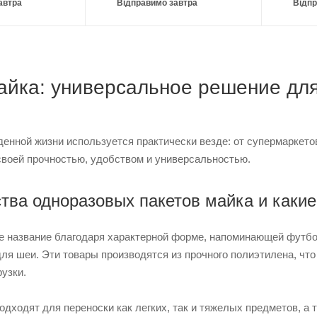
автра
Відправимо завтра
Відпр
айка: универсальное решение для
енной жизни используется практически везде: от супермаркето
своей прочностью, удобством и универсальностью.
ва одноразовых пакетов майка и какие
 название благодаря характерной форме, напоминающей футболк
 для шеи. Эти товары производятся из прочного полиэтилена, ч
узки.
одходят для переноски как легких, так и тяжелых предметов, а 