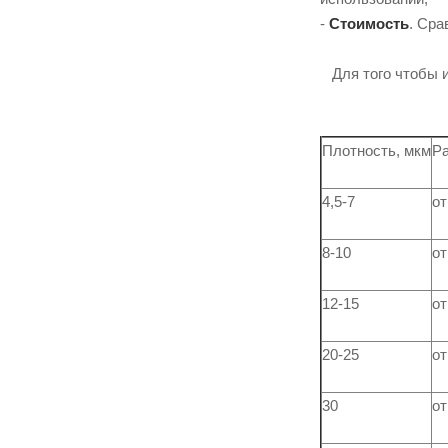
-
Стоимость
. Сра
Для того чтобы и
Плотность, мкм
Ра
4,5-7
от
8-10
от
12-15
от
20-25
от
30
от