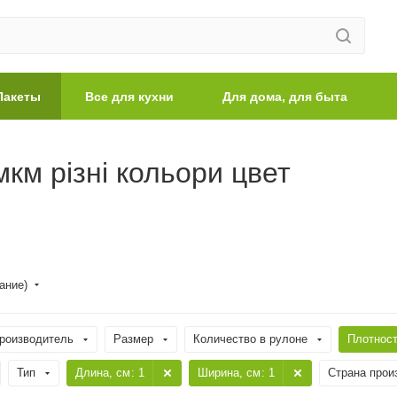
Пакеты
Все для кухни
Для дома, для быта
км різні кольори цвет
ание)
роизводитель
Размер
Количество в рулоне
Плотнос
Тип
Длина, cм
: 1
Ширина, cм
: 1
Страна прои