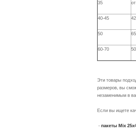
35
от
40-45
42
50
65
60-70
50
Эти товары подхо
размеров, вы смо
незаменимым в ва
Если вы ищете к
-
пакеты Mix 25х