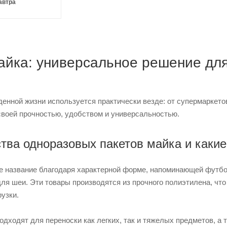
автра
айка: универсальное решение для
енной жизни используется практически везде: от супермаркето
своей прочностью, удобством и универсальностью.
ва одноразовых пакетов майка и какие
 название благодаря характерной форме, напоминающей футболк
 для шеи. Эти товары производятся из прочного полиэтилена, ч
узки.
одходят для переноски как легких, так и тяжелых предметов, а 