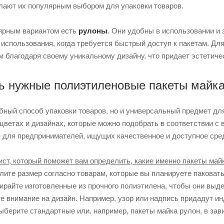
лают их популярным выбором для упаковки товаров.
лярным вариантом есть
рулоны
. Они удобны в использовании и
спользования, когда требуется быстрый доступ к пакетам. Для 
 благодаря своему уникальному дизайну, что придает эстетиче
ь нужные полиэтиленовые пакеты майк
бный способ упаковки товаров, но и универсальный предмет для
цветах и ​​дизайнах, которые можно подобрать в соответствии 
 для предпринимателей, ищущих качественное и доступное сред
ст, который поможет вам определить, какие именно пакеты майк
лите размер согласно товарам, которые вы планируете паковать
ирайте изготовленные из прочного полиэтилена, чтобы они выде
те внимание на дизайн. Например, узор или надпись придадут 
Выберите стандартные или, например, пакеты майка рулон, в зав