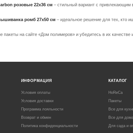
arbon розовые 22х36 см
– стильный вариант с привлекающим 
Вышиванка ромб 27х50 см
– идеальное решение для тех, кто и
ие пакеты на сайте «Дом полимеров» и убедитесь в их качестве 
ИНФОРМАЦИЯ
КАТАЛОГ
Условия оплаты
HoReCa
Условия доставки
Пакеты
Программа лояльности
Все для кухн
Возврат и обмен
Все для дома
Политика конфиденциальности
Для сада и о