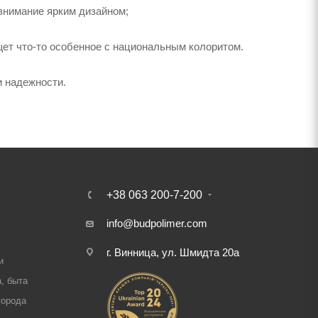
внимание ярким дизайном;
щет что-то особенное с национальным колоритом.
и надежности.
+38 063 200-7-200
info@budpolimer.com
г. Винница, ул. Шмидта 20а
и
, быта
города