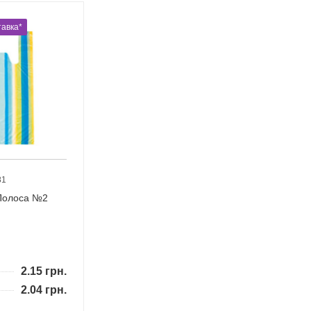
авка*
81
Полоса №2
2.15
грн.
2.04
грн.