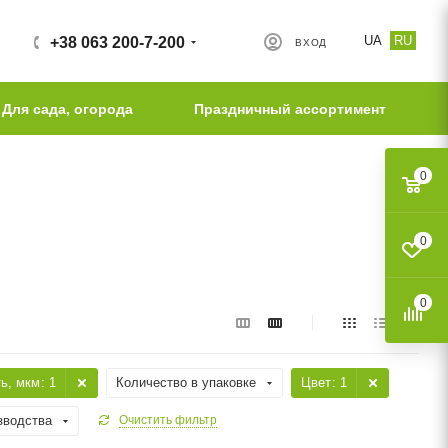
UA
RU
+38 063 200-7-200
ВХОД
Для сада, огорода
Праздничный ассортимент
0
0
0
ть, мкм
: 1
Количество в упаковке
Цвет
: 1
зводства
Очистить фильтр