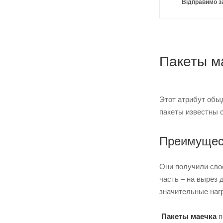
Відправимо з
Пакеты м
Этот атрибут обыд
пакеты известны 
Преимущест
Они получили свое
часть – на вырез
значительные нагр
Пакеты маечка
п