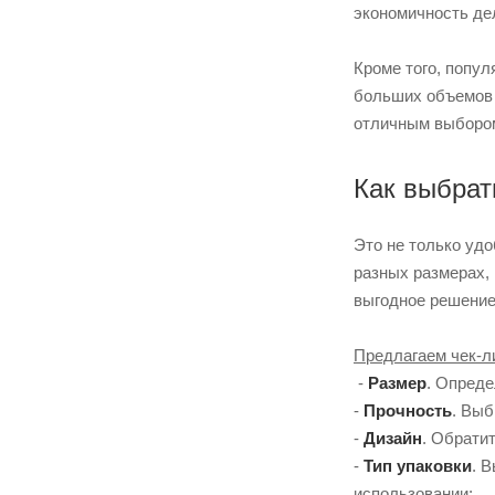
экономичность де
Кроме того, попу
больших объемов и
отличным выбором
Как выбрат
Это не только удо
разных размерах, 
выгодное решение
Предлагаем чек-ли
-
Размер
. Опреде
-
Прочность
. Выб
-
Дизайн
. Обрати
-
Тип упаковки
. 
использовании;