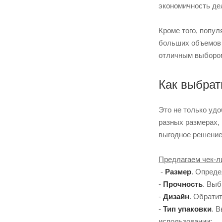
экономичность де
Кроме того, попу
больших объемов и
отличным выбором
Как выбрат
Это не только удо
разных размерах, 
выгодное решение
Предлагаем чек-ли
-
Размер
. Опреде
-
Прочность
. Выб
-
Дизайн
. Обрати
-
Тип упаковки
. 
использовании;