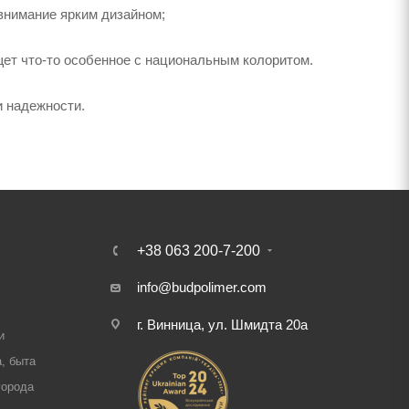
внимание ярким дизайном;
щет что-то особенное с национальным колоритом.
и надежности.
+38 063 200-7-200
info@budpolimer.com
г. Винница, ул. Шмидта 20а
и
, быта
города