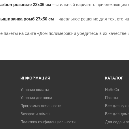
arbon розовые 22х36 см
– стильный вариант с привлекающим 
Вышиванка ромб 27х50 см
– идеальное решение для тех, кто и
ие пакеты на сайте «Дом полимеров» и убедитесь в их качестве 
ИНФОРМАЦИЯ
КАТАЛОГ
Условия оплаты
HoReCa
Условия доставки
Пакеты
Программа лояльности
Все для кухн
Возврат и обмен
Все для дома
Политика конфиденциальности
Для сада и о