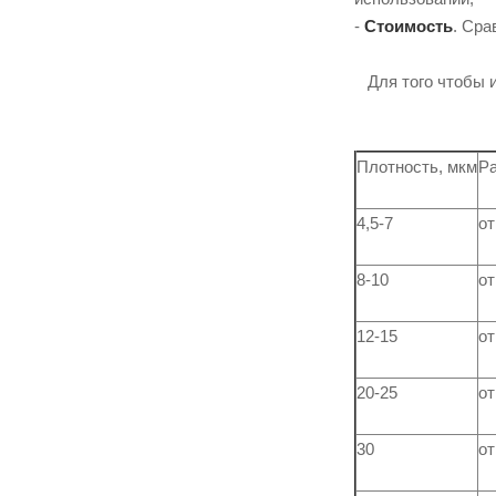
-
Стоимость
. Сра
Для того чтобы и
Плотность, мкм
Ра
4,5-7
от
8-10
от
12-15
от
20-25
от
30
от