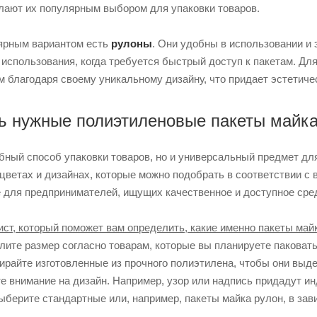
лают их популярным выбором для упаковки товаров.
лярным вариантом есть
рулоны
. Они удобны в использовании и
спользования, когда требуется быстрый доступ к пакетам. Для 
 благодаря своему уникальному дизайну, что придает эстетиче
ь нужные полиэтиленовые пакеты майк
бный способ упаковки товаров, но и универсальный предмет для
цветах и ​​дизайнах, которые можно подобрать в соответствии 
 для предпринимателей, ищущих качественное и доступное сред
ст, который поможет вам определить, какие именно пакеты майк
лите размер согласно товарам, которые вы планируете паковать
ирайте изготовленные из прочного полиэтилена, чтобы они выде
те внимание на дизайн. Например, узор или надпись придадут 
Выберите стандартные или, например, пакеты майка рулон, в зав