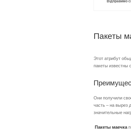
Відправимо с
Пакеты м
Этот атрибут обыд
пакеты известны 
Преимущест
Они получили свое
часть – на вырез
значительные нагр
Пакеты маечка
п