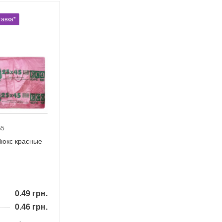
авка*
55
Люкс красные
0.49
грн.
0.46
грн.