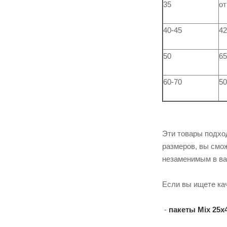
35
от
40-45
42
50
65
60-70
50
Эти товары подхо
размеров, вы смо
незаменимым в ва
Если вы ищете к
-
пакеты Mix 25х