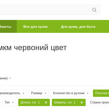
Пакеты
Все для кухни
Для дома, для быта
мкм червоний цвет
ание)
роизводитель
Размер
Количество в рулоне
Плотнос
Тип
Длина, cм
: 1
Ширина, cм
: 1
Страна прои