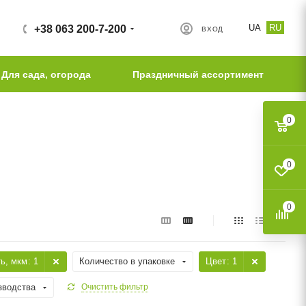
UA
RU
+38 063 200-7-200
ВХОД
Для сада, огорода
Праздничный ассортимент
0
0
0
ть, мкм
: 1
Количество в упаковке
Цвет
: 1
зводства
Очистить фильтр