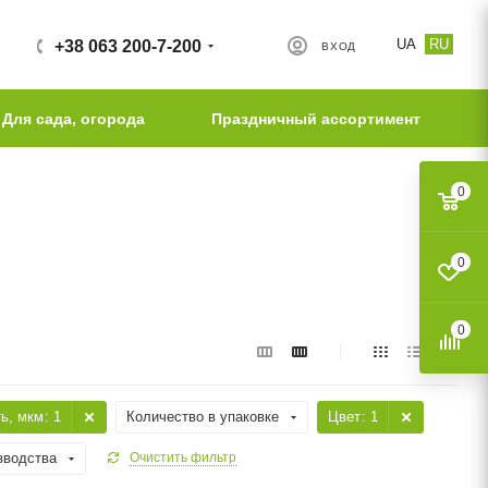
UA
RU
+38 063 200-7-200
ВХОД
Для сада, огорода
Праздничный ассортимент
0
0
0
ть, мкм
: 1
Количество в упаковке
Цвет
: 1
зводства
Очистить фильтр