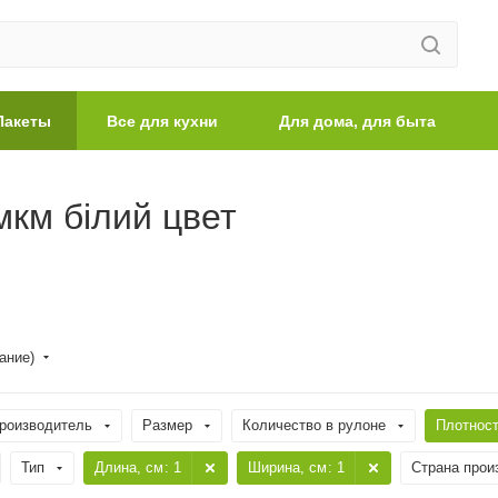
Пакеты
Все для кухни
Для дома, для быта
мкм білий цвет
ание)
роизводитель
Размер
Количество в рулоне
Плотнос
Тип
Длина, cм
: 1
Ширина, cм
: 1
Страна прои