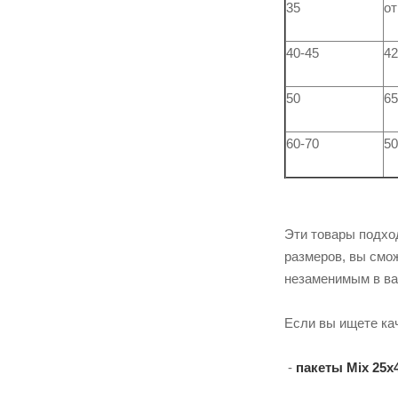
35
от
40-45
42
50
65
60-70
50
Эти товары подхо
размеров, вы смо
незаменимым в ва
Если вы ищете к
-
пакеты Mix 25х