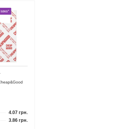
авка*
7
Cheap&Good
4.07
грн.
3.86
грн.