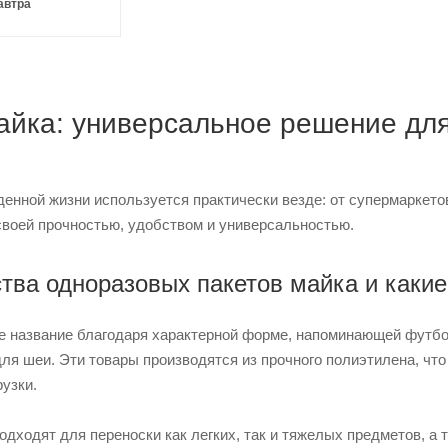
автра
айка: универсальное решение для
енной жизни используется практически везде: от супермаркето
своей прочностью, удобством и универсальностью.
ва одноразовых пакетов майка и какие
 название благодаря характерной форме, напоминающей футболк
 для шеи. Эти товары производятся из прочного полиэтилена, ч
узки.
одходят для переноски как легких, так и тяжелых предметов, а 