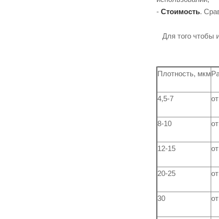
-
Стоимость
. Сра
Для того чтобы и
Плотность, мкм
Ра
4,5-7
от
8-10
от
12-15
от
20-25
от
30
от