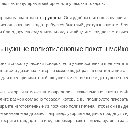
лают их популярным выбором для упаковки товаров.
лярным вариантом есть
рулоны
. Они удобны в использовании и
спользования, когда требуется быстрый доступ к пакетам. Для 
 благодаря своему уникальному дизайну, что придает эстетиче
ь нужные полиэтиленовые пакеты майк
бный способ упаковки товаров, но и универсальный предмет для
цветах и ​​дизайнах, которые можно подобрать в соответствии 
 для предпринимателей, ищущих качественное и доступное сред
ст, который поможет вам определить, какие именно пакеты майк
лите размер согласно товарам, которые вы планируете паковать
ирайте изготовленные из прочного полиэтилена, чтобы они выде
те внимание на дизайн. Например, узор или надпись придадут 
Выберите стандартные или, например, пакеты майка рулон, в зав