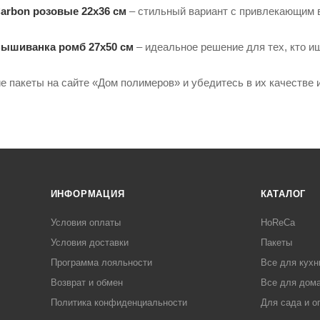
arbon розовые 22х36 см
– стильный вариант с привлекающим 
Вышиванка ромб 27х50 см
– идеальное решение для тех, кто и
ие пакеты на сайте «Дом полимеров» и убедитесь в их качестве 
ИНФОРМАЦИЯ
КАТАЛОГ
Условия оплаты
HoReCa
Условия доставки
Пакеты
Программа лояльности
Все для кухн
Возврат и обмен
Все для дома
Политика конфиденциальности
Для сада и о