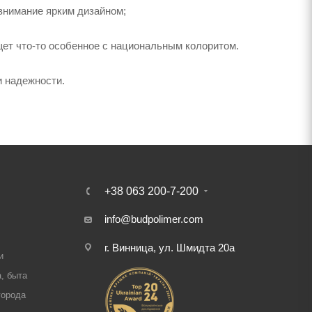
внимание ярким дизайном;
щет что-то особенное с национальным колоритом.
и надежности.
+38 063 200-7-200
info@budpolimer.com
г. Винница, ул. Шмидта 20а
и
, быта
города