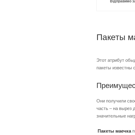
Відправимо з
Пакеты м
Этот атрибут обыд
пакеты известны 
Преимущест
Они получили свое
часть – на вырез
значительные нагр
Пакеты маечка
п