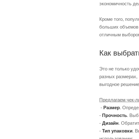
экономичность де
Кроме того, попу
больших объемов и
отличным выбором
Как выбрат
Это не только удо
разных размерах, 
выгодное решение
Предлагаем чек-ли
-
Размер
. Опреде
-
Прочность
. Выб
-
Дизайн
. Обрати
-
Тип упаковки
. 
использовании;