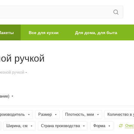
Пакеты
Все для кухни
Для дома, для быта
ной ручкой
резной ручкой
ание)
роизводитель
Размер
Плотность, мкм
Количество в 
Ширина, cм
Страна производства
Форма
Очис