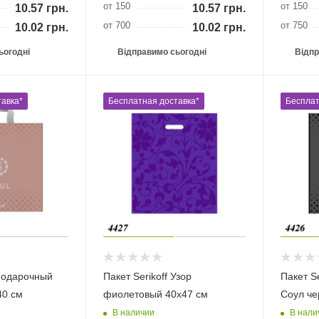
от 150
от 150
10.57
грн.
10.57
грн.
от 700
от 750
10.02
грн.
10.02
грн.
ьогодні
Відправимо сьогодні
Відпр
авка*
Бесплатная доставка*
Бесплат
 Подарочный
Пакет Serikoff Узор
Пакет S
40 см
фиолетовый 40х47 см
Соул че
В наличии
В нали