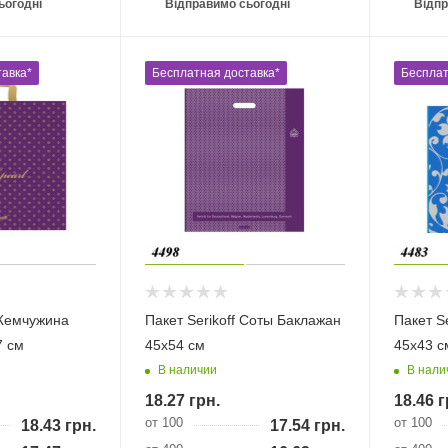
ьогодні
Відправимо сьогодні
Відпр
авка*
Бесплатная доставка*
Бесплат
 Жемчужина
Пакет Serikoff Соты Баклажан
Пакет Se
7 см
45х54 см
45х43 с
В наличии
В нали
18.27
грн.
18.46
г
от 100
от 100
18.43
грн.
17.54
грн.