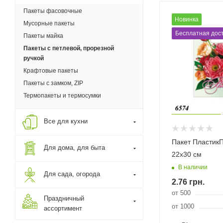
Пакеты фасовочные
Новинка
Мусорные пакеты
Бесплатная дост
Пакеты майка
Пакеты с петлевой, прорезной
ручкой
Крафтовые пакеты
Пакеты с замком, ZIP
Термопакеты и термосумки
Все для кухни
Пакет ПластикП
Для дома, для быта
22х30 см
В наличии
Для сада, огорода
2.76
грн.
от 500
Праздничный
от 1000
ассортимент