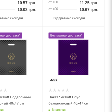
от 100
10.57
грн.
11.25
грн.
от 400
10.02
грн.
10.67
грн.
авимо сьогодні
Відправимо сьогодні
ная доставка*
Бесплатная доставка*
erikoff Подарочный
Пакет Serikoff Соул
рный 40х47 см
баклажановый 40х47 см
чии
В наличии