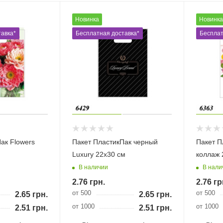
Новинка
Новинка
авка*
Бесплатная доставка*
Бесплат
ак Flowers
Пакет ПластикПак черный
Пакет П
Luxury 22х30 см
коллаж 
В наличии
В нали
2.76
грн.
2.76
гр
от 500
от 500
2.65
грн.
2.65
грн.
от 1000
от 1000
2.51
грн.
2.51
грн.