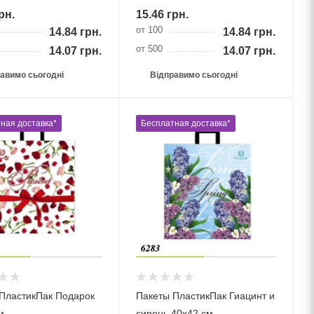
рн.
15.46
грн.
от 100
14.84
грн.
14.84
грн.
от 500
14.07
грн.
14.07
грн.
авимо сьогодні
Відправимо сьогодні
ная доставка*
Бесплатная доставка*
ПластикПак Подарок
Пакеты ПластикПак Гиацинт и
м
сирень 40х42 см