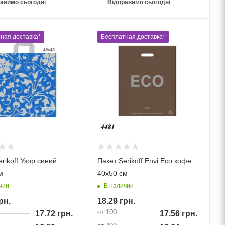
авимо сьогодні
Відправимо сьогодні
ная доставка*
Бесплатная доставка*
rikoff Узор синий
Пакет Serikoff Envi Eco кофе
м
40х50 см
чии
В наличии
рн.
18.29
грн.
от 100
17.72
грн.
17.56
грн.