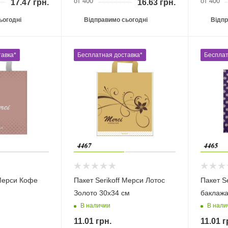
от 400
от 400
17.47
грн.
16.63
грн.
ьогодні
Відправимо сьогодні
Відпр
авка*
Бесплатная доставка*
Бесплат
 Мерси Кофе
Пакет Serikoff Мерси Лотос
Пакет S
Золото 30х34 см
баклажа
В наличии
В нали
11.01
грн.
11.01
г