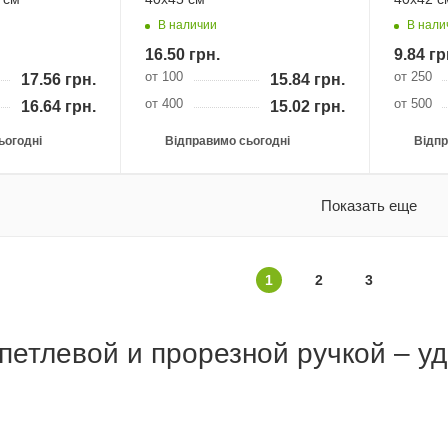
В наличии
В нали
16.50
грн.
9.84
гр
от 100
от 250
17.56
грн.
15.84
грн.
от 400
от 500
16.64
грн.
15.02
грн.
ьогодні
Відправимо сьогодні
Відпр
Показать еще
1
2
3
петлевой и прорезной ручкой – уд