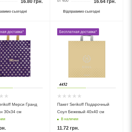
от 400
16.80
грн.
16.64
грн.
авимо сьогодні
Відправимо сьогодні
ная доставка*
Бесплатная доставка*
erikoff Мерси Гранд
Пакет Serikoff Подарочный
н 30х34 см
Соул Бежевый 40х40 см
чии
В наличии
рн.
11.72
грн.