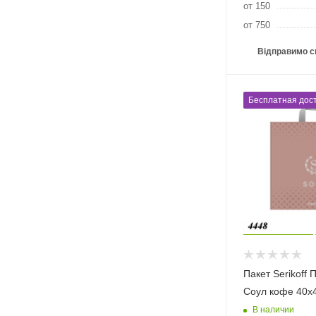
от 150
от 750
Відправимо с
Бесплатная дост
Пакет Serikoff
Соул кофе 40х
В наличии