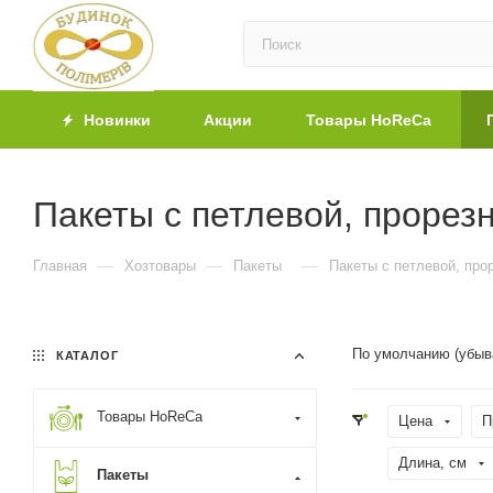
Новинки
Акции
Товары HoReCa
Пакеты с петлевой, прорез
—
—
—
Главная
Хозтовары
Пакеты
Пакеты с петлевой, про
По умолчанию (убыв
КАТАЛОГ
Товары HoReCa
Цена
П
Длина, cм
Пакеты