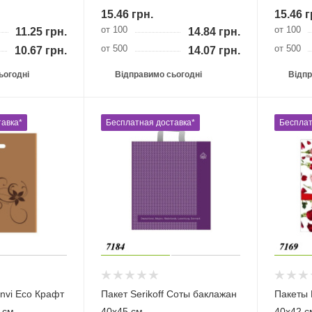
15.46
грн.
15.46
г
от 100
от 100
11.25
грн.
14.84
грн.
от 500
от 500
10.67
грн.
14.07
грн.
ьогодні
Відправимо сьогодні
Відпр
авка*
Бесплатная доставка*
Бесплат
Envi Eco Крафт
Пакет Serikoff Соты баклажан
Пакеты 
 см
40х45 см
40х42 с