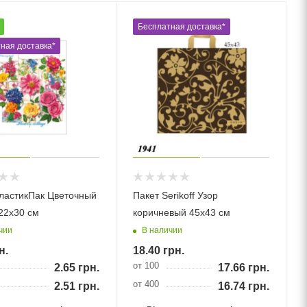
Бесплатная доставка*
ная доставка*
ластикПак Цветочный
Пакет Serikoff Узор
22х30 см
коричневый 45х43 см
чии
В наличии
н.
18.40
грн.
от 100
2.65
грн.
17.66
грн.
от 400
2.51
грн.
16.74
грн.