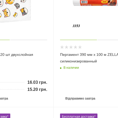
 20 шт двухслойная
Пергамент 390 мм х 100 м ZELL
силиконизированный
В наличии
16.03
грн.
15.20
грн.
автра
Відправимо завтра
авка*
Бесплатная доставка*