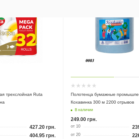
ая трехслойная Ruta
Полотенца бумажные промышл
она
Кохавинка 300 м 2200 отрывов
В наличии
249.00
грн.
от 10
427.20
грн.
23
от 20
404.95
грн.
22