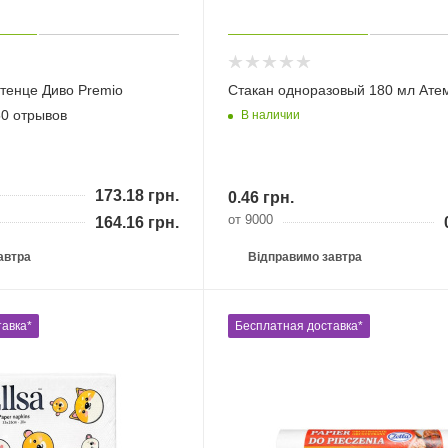
тенце Диво Premio
Стакан одноразовый 180 мл Ате
50 отрывов
В наличии
173.18
грн.
0.46
грн.
от 9000
164.16
грн.
автра
Відправимо завтра
авка*
Бесплатная доставка*