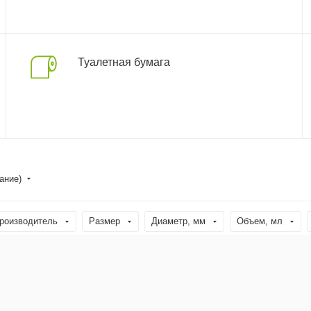
Туалетная бумага
ание)
роизводитель
Размер
Диаметр, мм
Объем, мл
Тип
Высота, см
Страна производства
Призначенн