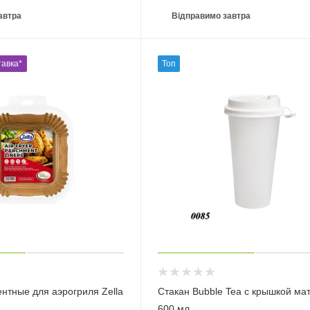
автра
Відправимо завтра
авка*
Топ
нтные для аэрогриля Zella
Стакан Bubble Tea с крышкой ма
600 мл