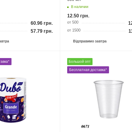
В наличии
12.50
грн.
от 500
60.96
грн.
1
от 1500
57.79
грн.
1
автра
Відправимо завтра
авка*
Великий гурт
Бесплатная доставка*