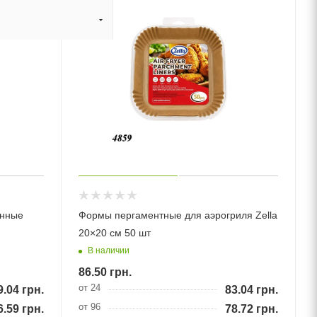
енные
Формы пергаментные для аэрогриля Zella
20×20 см 50 шт
В наличии
86.50
грн.
от 24
9.04
грн.
83.04
грн.
от 96
6.59
грн.
78.72
грн.