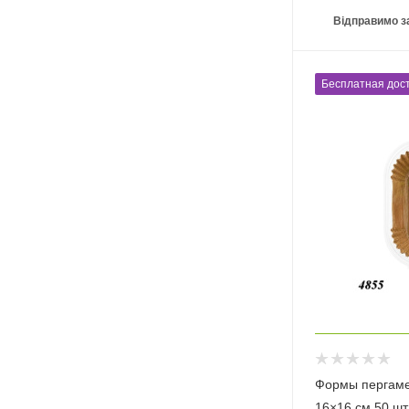
Відправимо з
Бесплатная дост
Формы пергаме
16×16 см 50 шт