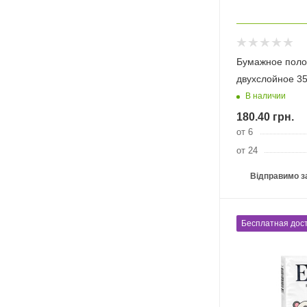
Бумажное поло
двухслойное 3
В наличии
180.40
грн.
от 6
от 24
Відправимо з
Бесплатная дост