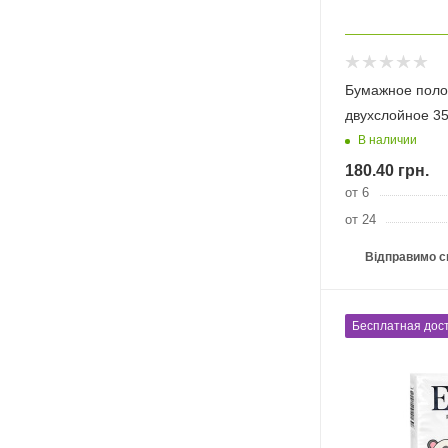
Бумажное поло
двухслойное 3
В наличии
180.40
грн.
от 6
от 24
Відправимо с
Бесплатная дост