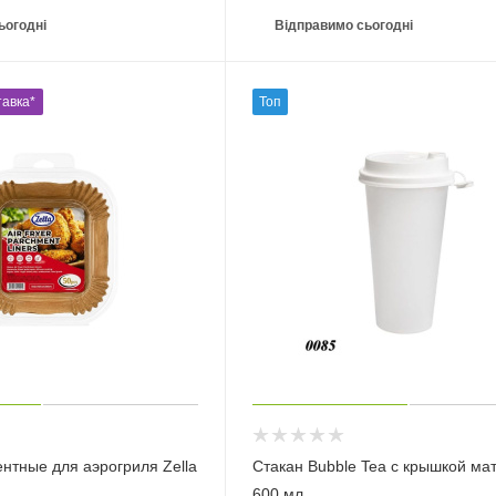
ьогодні
Відправимо сьогодні
авка*
Топ
нтные для аэрогриля Zella
Стакан Bubble Tea с крышкой ма
600 мл