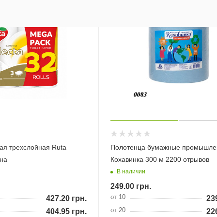
ая трехслойная Ruta
Полотенца бумажные промышл
она
Кохавинка 300 м 2200 отрывов
В наличии
249.00
грн.
от 10
427.20
грн.
23
от 20
404.95
грн.
22