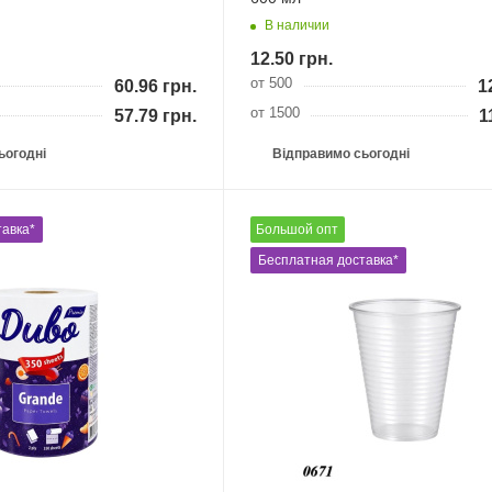
В наличии
12.50
грн.
от 500
60.96
грн.
1
от 1500
57.79
грн.
1
ьогодні
Відправимо сьогодні
авка*
Великий гурт
Бесплатная доставка*