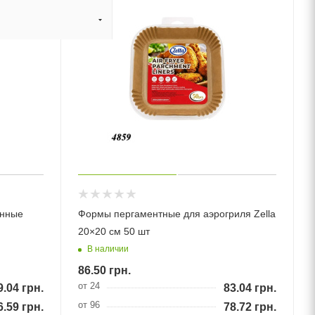
енные
Формы пергаментные для аэрогриля Zella
20×20 см 50 шт
В наличии
86.50
грн.
от 24
9.04
грн.
83.04
грн.
от 96
6.59
грн.
78.72
грн.