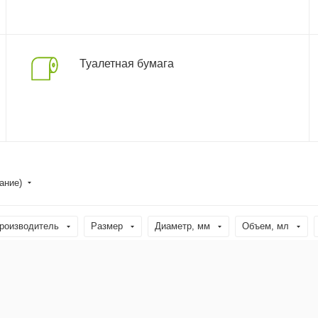
Туалетная бумага
ание)
роизводитель
Размер
Диаметр, мм
Объем, мл
Тип
Высота, см
Страна производства
Призначенн