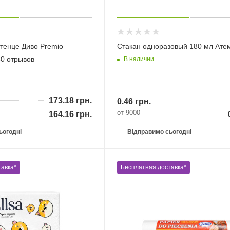
тенце Диво Premio
Стакан одноразовый 180 мл Ате
50 отрывов
В наличии
173.18
грн.
0.46
грн.
от 9000
164.16
грн.
ьогодні
Відправимо сьогодні
авка*
Бесплатная доставка*