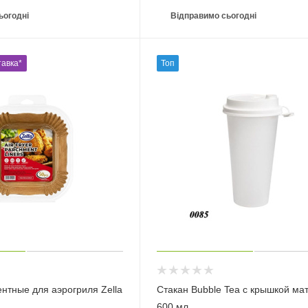
ьогодні
Відправимо сьогодні
авка*
Топ
нтные для аэрогриля Zella
Стакан Bubble Tea с крышкой ма
600 мл