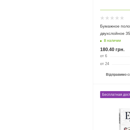
Бумажное поло
двухслойное 3
В наличии
180.40
грн.
от 6
от 24
Відправимо с
Бесплатная дост