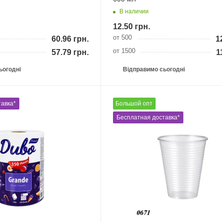
В наличии
12.50
грн.
от 500
60.96
грн.
1
от 1500
57.79
грн.
1
ьогодні
Відправимо сьогодні
авка*
Великий гурт
Бесплатная доставка*