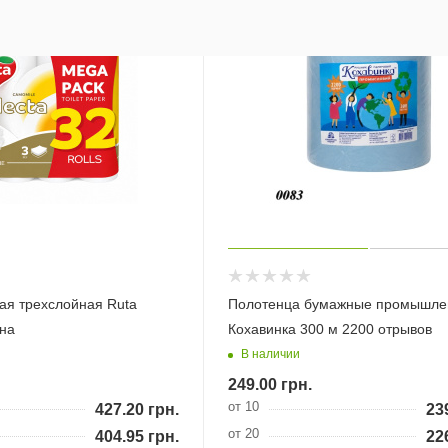
ая трехслойная Ruta
Полотенца бумажные промышл
она
Кохавинка 300 м 2200 отрывов
В наличии
249.00
грн.
от 10
427.20
грн.
23
от 20
404.95
грн.
22