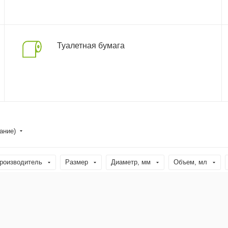
Туалетная бумага
ание)
роизводитель
Размер
Диаметр, мм
Объем, мл
Тип
Высота, см
Страна производства
Призначенн