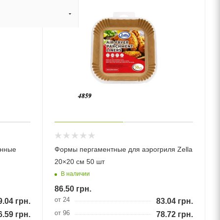
енные
Формы пергаментные для аэрогриля Zella
20×20 см 50 шт
В наличии
86.50
грн.
от 24
9.04
грн.
83.04
грн.
от 96
6.59
грн.
78.72
грн.