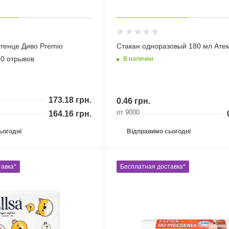
тенце Диво Premio
Стакан одноразовый 180 мл Ате
50 отрывов
В наличии
173.18
грн.
0.46
грн.
от 9000
164.16
грн.
ьогодні
Відправимо сьогодні
авка*
Бесплатная доставка*