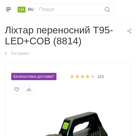
UA
RU
Ліхтар переносний T95-
LED+COB (8814)
Ліхтарики
Безкоштовна доставка*
103