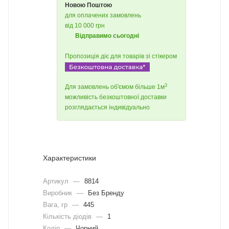
Новою Поштою
для оплачених замовлень
від 10 000 грн
Відправимо сьогодні
Пропозиція діє для товарів зі стікером
3
Для замовлень об'ємом більше 1м
можливість безкоштовної доставки
розглядається індивідуально
Характеристики
Артикул
—
8814
Виробник
—
Без Бренду
Вага, гр
—
445
Кількість діодів
—
1
Колір
—
Чорний