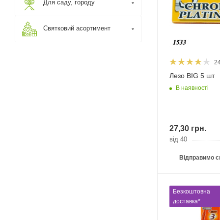
Для саду, городу
Святковий асортимент
2
Лезо ВІG 5 шт
В наявності
27,30
грн.
від 40
Відправимо с
Безкоштовна
доставка*