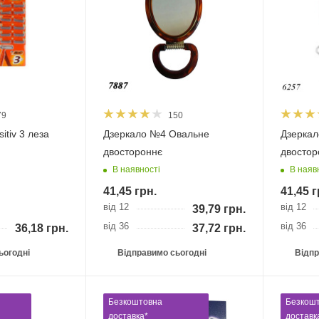
79
150
itiv 3 леза
Дзеркало №4 Овальне
Дзеркал
двостороннє
двостор
В наявності
В наяв
41,45
грн.
41,45
г
від 12
від 12
39,79
грн.
від 36
від 36
36,18
грн.
37,72
грн.
ьогодні
Відправимо сьогодні
Відпр
Безкоштовна
Безкош
доставка*
доставк