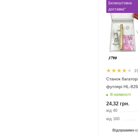
Безкоштовна
доставка*
2
Станок багатор
футлярі HL-826
В наявності
24,32
грн.
від 40
від 160
Відправимо с