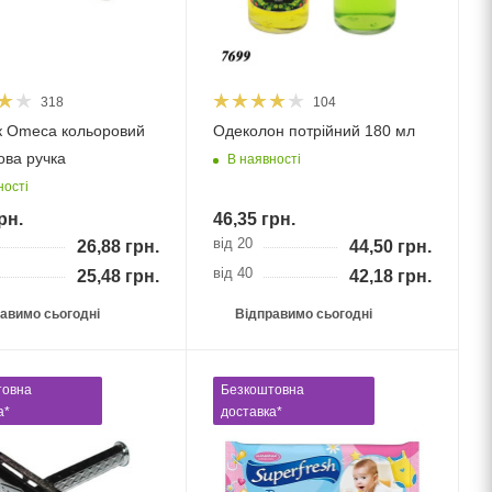
318
104
 Оmeca кольоровий
Одеколон потрійний 180 мл
ова ручка
В наявності
ності
рн.
46,35
грн.
від 20
26,88
грн.
44,50
грн.
від 40
25,48
грн.
42,18
грн.
авимо сьогодні
Відправимо сьогодні
товна
Безкоштовна
а*
доставка*