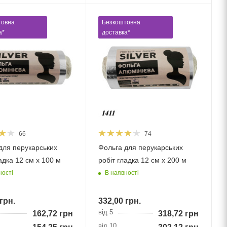
товна
Безкоштовна
а*
доставка*
66
74
для перукарських
Фольга для перукарських
адка 12 см х 100 м
робіт гладка 12 см х 200 м
ності
В наявності
грн.
332,00
грн.
від 5
162,72
грн.
318,72
грн.
від 10