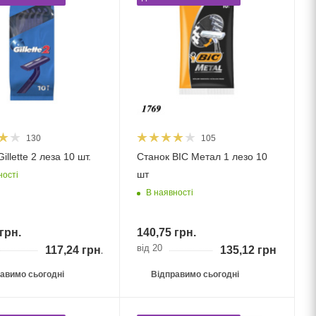
130
105
illette 2 леза 10 шт.
Станок BIC Метал 1 лезо 10
шт
ності
В наявності
грн.
140,75
грн.
від 20
117,24
грн.
135,12
грн.
авимо сьогодні
Відправимо сьогодні