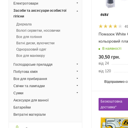
Електротовари
Засоби та аксесуари особистої
гігієни
Дзеркала
4
Вологі серветки, носовички
Помазок White 
Все для гоління
кольоровий пла
Ватні диски, вухочистки
В наявності
Одноразовий одяг
Все для манікюру
30,50
грн.
від 24
Господарське приладдя
від 120
Побутова хімія
Все для прибирання
Відправимо с
Свічки та лампадки
Сумки
Аксесуари для ванної
Безкоштовна
доставка*
Батарейки
Витратні матеріали