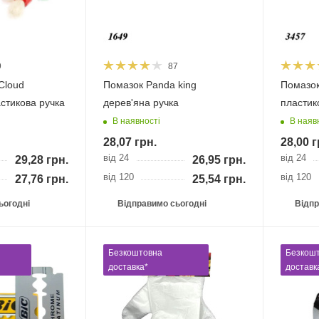
9
87
Cloud
Помазок Panda king
Помазок
стикова ручка
дерев'яна ручка
пластик
В наявності
В наяв
28,07
грн.
28,00
г
від 24
від 24
29,28
грн.
26,95
грн.
від 120
від 120
27,76
грн.
25,54
грн.
ьогодні
Відправимо сьогодні
Відпр
Безкоштовна
Безкош
доставка*
доставк