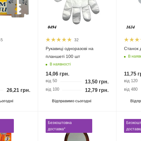
45
32
Рукавиці одноразові на
Станок 
планшеті 100 шт
В наяв
В наявності
14,06
грн.
11,75
г
від 50
від 120
13,50
грн.
від 100
від 480
26,21
грн.
12,79
грн.
ьогодні
Відправимо сьогодні
Відпр
Безкоштовна
Безкош
доставка*
доставк