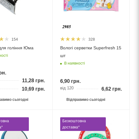
154
328
для гоління Юма
Вологі серветки Superfresh 15
шт
ності
В наявності
рн.
11,28
грн.
6,90
грн.
від 120
10,69
грн.
6,62
грн.
авимо сьогодні
Відправимо сьогодні
товна
Безкоштовна
а*
доставка*