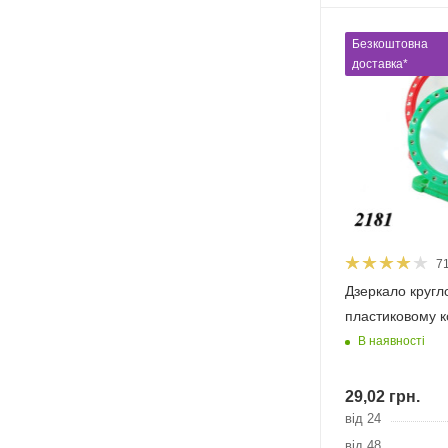
Безкоштовна
доставка*
7
Дзеркало кругл
пластиковому к
В наявності
29,02
грн.
від 24
від 48