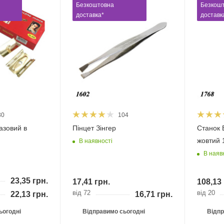
Безкоштовна
Безкош
доставка*
доставк
30
104
азовий в
Пінцет Зінгер
Станок B
жовтий 
В наявності
В наяв
23,35
грн.
17,41
грн.
108,13
від 72
від 20
22,13
грн.
16,71
грн.
ьогодні
Відправимо сьогодні
Відпр