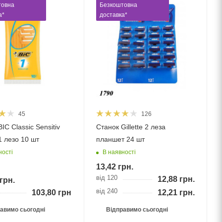
товна
Безкоштовна
а*
доставка*
45
126
IC Classic Sensitiv
Станок Gillette 2 леза
1 лезо 10 шт
планшет 24 шт
ності
В наявності
13,42
грн.
від 120
12,88
грн.
грн.
від 240
103,80
грн.
12,21
грн.
авимо сьогодні
Відправимо сьогодні