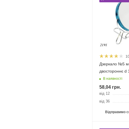
1
Дзеркало №5 м
двостороннє d 
В наявності
58,04
грн.
від 12
від 36
Відправимо с