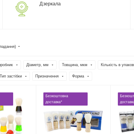
Дзеркала
спадання)
иробник
Діаметр, мм
Товщина, мкм
Кількість в упаков
Тип застібки
Призначення
Форма
Безкоштовна
Безкош
доставка*
доставк