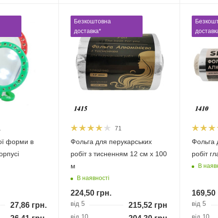
Безкоштовна
Безкош
доставка*
доставк
1
71
ої форми в
Фольга для перукарських
Фольга 
орпусі
робіт з тисненням 12 см х 100
робіт гл
м
В наяв
В наявності
224,50
грн.
169,50
від 5
від 5
27,86
грн.
215,52
грн.
від 10
від 10