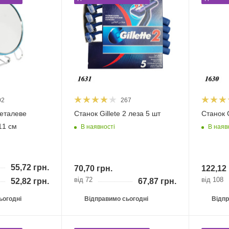
02
267
еталеве
Станок Gillete 2 леза 5 шт
Станок G
11 см
В наявності
В наяв
55,72
грн.
70,70
грн.
122,12
від 72
від 108
52,82
грн.
67,87
грн.
ьогодні
Відправимо сьогодні
Відпр