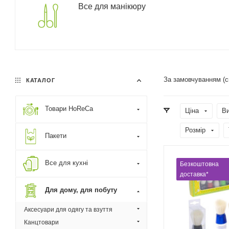
Все для манікюру
За замовчуванням (
КАТАЛОГ
Товари HoReCa
Ціна
В
Розмір
Пакети
Все для кухні
Безкоштовна
доставка*
Для дому, для побуту
Аксесуари для одягу та взуття
Канцтовари