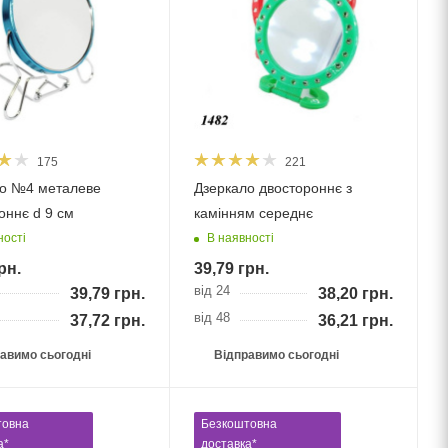
175
221
о №4 металеве
Дзеркало двостороннє з
оннє d 9 см
камінням середнє
ності
В наявності
рн.
39,79
грн.
від 24
39,79
грн.
38,20
грн.
від 48
37,72
грн.
36,21
грн.
авимо сьогодні
Відправимо сьогодні
товна
Безкоштовна
а*
доставка*