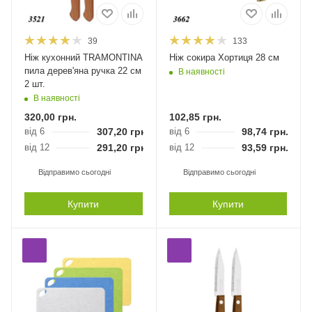
39
133
Ніж кухонний TRAMONTINA
Ніж сокира Хортиця 28 см
пила дерев'яна ручка 22 см
В наявності
2 шт.
В наявності
320,00
грн.
102,85
грн.
від 6
307,20
грн.
від 6
98,74
грн.
від 12
291,20
грн.
від 12
93,59
грн.
Відправимо сьогодні
Відправимо сьогодні
Купити
Купити