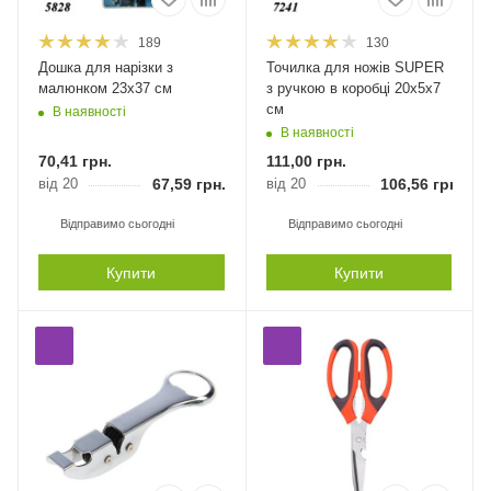
189
130
Дошка для нарізки з
Точилка для ножів SUPER
малюнком 23х37 см
з ручкою в коробці 20x5x7
см
В наявності
В наявності
70,41
грн.
111,00
грн.
від 20
67,59
грн.
від 20
106,56
грн.
Відправимо сьогодні
Відправимо сьогодні
Купити
Купити