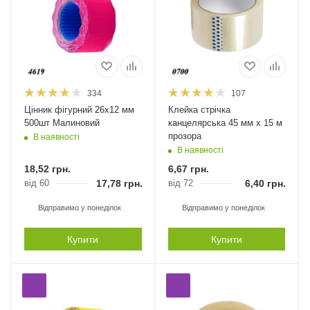
334
107
Цінник фігурний 26х12 мм
Клейка стрічка
500шт Малиновий
канцелярська 45 мм х 15 м
прозора
В наявності
В наявності
18,52
грн.
6,67
грн.
від 60
17,78
грн.
від 72
6,40
грн.
Відправимо у понеділок
Відправимо у понеділок
Купити
Купити