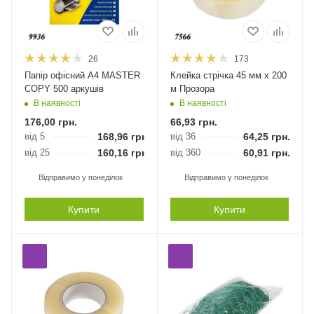
26
173
Папір офісний А4 MASTER
Клейка стрічка 45 мм х 200
COPY 500 аркушів
м Прозора
В наявності
В наявності
176,00
грн.
66,93
грн.
від 5
168,96
грн.
від 36
64,25
грн.
від 25
160,16
грн.
від 360
60,91
грн.
Відправимо у понеділок
Відправимо у понеділок
Купити
Купити