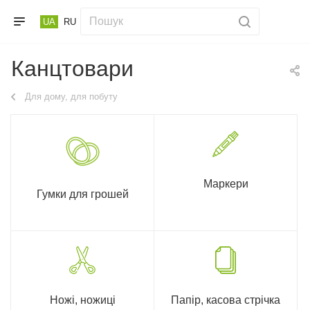
UA
RU
Канцтовари
Для дому, для побуту
Маркери
Гумки для грошей
Ножі, ножиці
Папір, касова стрічка