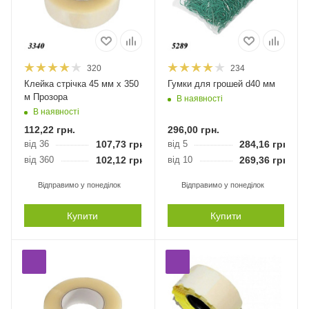
320
234
Клейка стрічка 45 мм х 350
Гумки для грошей d40 мм
м Прозора
В наявності
В наявності
112,22
грн.
296,00
грн.
від 36
107,73
грн.
від 5
284,16
грн.
від 360
102,12
грн.
від 10
269,36
грн.
Відправимо у понеділок
Відправимо у понеділок
Купити
Купити