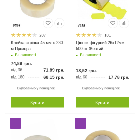
207
101
Клейка стрічка 45 мм х 230
Цінник фігурний 26х12мм
м Прозора
500шт Жовтий
В наявності
В наявності
74,89
грн.
від 36
71,89
грн.
18,52
грн.
від 180
68,15
грн.
від 60
17,78
грн.
Відправимо у понеділок
Відправимо у понеділок
Купити
Купити