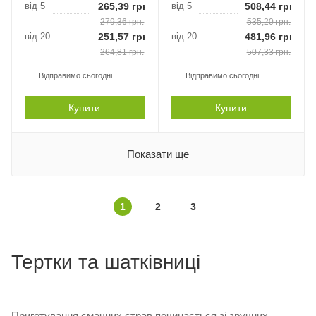
від 5
265,39
грн.
від 5
508,44
грн.
279,36
грн.
535,20
грн.
від 20
251,57
грн.
від 20
481,96
грн.
264,81
грн.
507,33
грн.
Відправимо сьогодні
Відправимо сьогодні
Купити
Купити
Показати ще
1
2
3
Тертки та шатківниці
Приготування смачних страв починається зі зручних