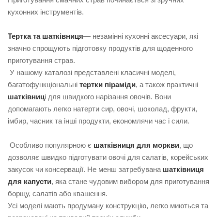
кухонних інструментів.
Тертка та шатківниця
— незамінні кухонні аксесуари, які
значно спрощують підготовку продуктів для щоденного
приготування страв.
У нашому каталозі представлені класичні моделі,
багатофункціональні
тертки піраміди
, а також практичні
шатківниц
і для швидкого нарізання овочів. Вони
допомагають легко натерти сир, овочі, шоколад, фрукти,
імбир, часник та інші продукти, економлячи час і сили.
Особливо популярною є
шатківниця для моркви
, що
дозволяє швидко підготувати овочі для салатів, корейських
закусок чи консервації. Не менш затребувана
шатківниця
для капусти
, яка стане чудовим вибором для приготування
борщу, салатів або квашення.
Усі моделі мають продуману конструкцію, легко миються та