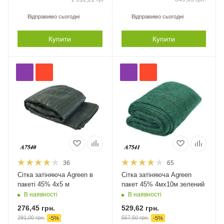
Відправимо сьогодні
Відправимо сьогодні
Купити
Купити
36
65
Сітка затіняюча Agreen в
Сітка затіняюча Agreen
пакеті 45% 4х5 м
пакет 45% 4мх10м зелений
В наявності
В наявності
276,45
грн.
529,62
грн.
291,00
грн.
557,50
грн.
-
5
%
-
5
%