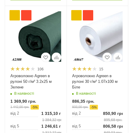
106
15
Агроволокно Agreen в
Агроволокно Agreen в
рулоні 50 г/м² 3.2х25 м
рулоні 30 г/м² 1.07х100 м
Зелене
Біле
В наявності
В наявності
1 369,90
грн.
886,35
грн.
1 442,00
грн.
933,00
грн.
-
5
%
-
5
%
від 2
1 315,10
грн.
від 2
850,90
грн.
1 384,32
грн.
895,68
грн.
від 5
1 246,61
грн.
від 5
806,58
грн.
1 312,22
грн.
849,03
грн.