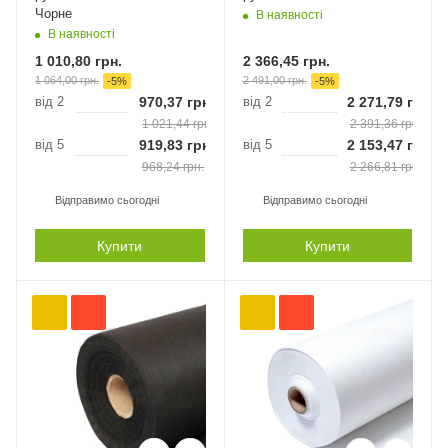
Чорне
В наявності
В наявності
1 010,80
грн.
2 366,45
грн.
1 064,00
грн.
2 491,00
грн.
-
5
%
-
5
%
від 2
970,37
грн.
від 2
2 271,79
грн.
1 021,44
грн.
2 391,36
грн.
від 5
919,83
грн.
від 5
2 153,47
грн.
968,24
грн.
2 266,81
грн.
Відправимо сьогодні
Відправимо сьогодні
Купити
Купити