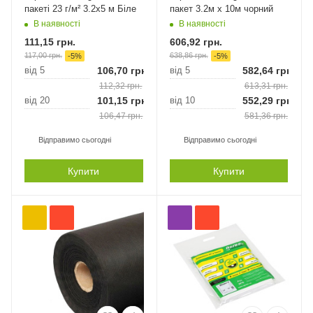
пакеті 23 г/м² 3.2х5 м Біле
пакет 3.2м х 10м чорний
В наявності
В наявності
111,15
грн.
606,92
грн.
117,00
грн.
638,86
грн.
-
5
%
-
5
%
від 5
106,70
грн.
від 5
582,64
грн.
112,32
грн.
613,31
грн.
від 20
101,15
грн.
від 10
552,29
грн.
106,47
грн.
581,36
грн.
Відправимо сьогодні
Відправимо сьогодні
Купити
Купити