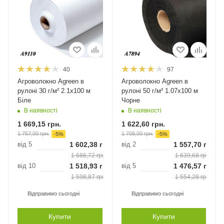
40
97
Агроволокно Agreen в
Агроволокно Agreen в
рулоні 30 г/м² 2.1х100 м
рулоні 50 г/м² 1.07х100 м
Біле
Чорне
В наявності
В наявності
1 669,15
грн.
1 622,60
грн.
1 757,00
грн.
1 708,00
грн.
-
5
%
-
5
%
від 5
1 602,38
грн.
від 2
1 557,70
грн.
1 686,72
грн.
1 639,68
грн.
від 10
1 518,93
грн.
від 5
1 476,57
грн.
1 598,87
грн.
1 554,28
грн.
Відправимо сьогодні
Відправимо сьогодні
Купити
Купити