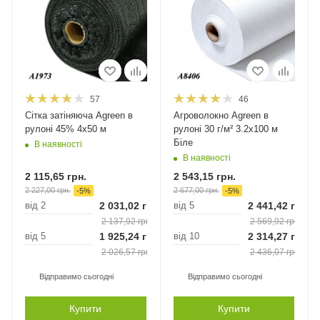
57
46
Сітка затіняюча Agreen в
Агроволокно Agreen в
рулоні 45% 4х50 м
рулоні 30 г/м² 3.2х100 м
Біле
В наявності
В наявності
2 115,65
грн.
2 543,15
грн.
2 227,00
грн.
2 677,00
грн.
-
5
%
-
5
%
від 2
2 031,02
грн.
від 5
2 441,42
грн.
2 137,92
грн.
2 569,92
грн.
від 5
1 925,24
грн.
від 10
2 314,27
грн.
2 026,57
грн.
2 436,07
грн.
Відправимо сьогодні
Відправимо сьогодні
Купити
Купити