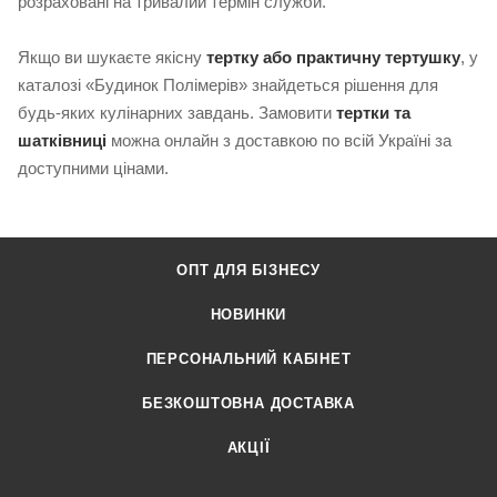
розраховані на тривалий термін служби.
Якщо ви шукаєте якісну
тертку або практичну тертушку
, у
каталозі «Будинок Полімерів» знайдеться рішення для
будь-яких кулінарних завдань. Замовити
тертки та
шатківниці
можна онлайн з доставкою по всій Україні за
доступними цінами.
ОПТ ДЛЯ БІЗНЕСУ
НОВИНКИ
ПЕРСОНАЛЬНИЙ КАБІНЕТ
БЕЗКОШТОВНА ДОСТАВКА
АКЦІЇ