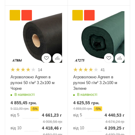
14
41
Агроволокно Agreen в
Агроволокно Agreen в
рулоні 50 г/м² 3.2х100 м
рулоні 50 г/м² 3.2х100 м
Чорне
Зелене
В наявності
В наявності
4 855,45
грн.
4 625,55
грн.
5 111,00
грн.
4 869,00
грн.
-
5
%
-
5
%
від 5
4 661,23
грн.
від 5
4 440,53
грн.
4 906,56
грн.
4 674,24
грн.
від 10
4 418,46
грн.
від 10
4 209,25
грн.
4 651,01
грн.
4 430,79
грн.