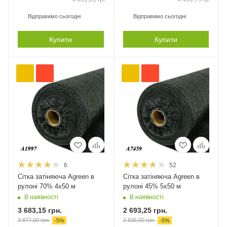
Відправимо сьогодні
Відправимо сьогодні
Купити
Купити
6
52
Сітка затіняюча Agreen в
Сітка затіняюча Agreen в
рулоні 70% 4х50 м
рулоні 45% 5х50 м
В наявності
В наявності
3 683,15
грн.
2 693,25
грн.
3 877,00
грн.
2 835,00
грн.
-
5
%
-
5
%