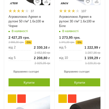
37
107
Агроволокно Agreen в
Агроволокно Agreen в
рулоні 50 г/м² 1.6х100 м
рулоні 30 г/м² 1.6х100 м
Чорне
Біле
В наявності
В наявності
2 427,25
грн.
1 273,95
грн.
2 555,00
грн.
1 341,00
грн.
-
5
%
-
5
%
від 2
2 330,16
грн.
від 5
1 222,99
грн.
2 452,80
грн.
1 287,36
грн.
від 5
2 208,80
грн.
від 10
1 159,29
грн.
2 325,05
грн.
1 220,31
грн.
Відправимо сьогодні
Відправимо сьогодні
Купити
Купити