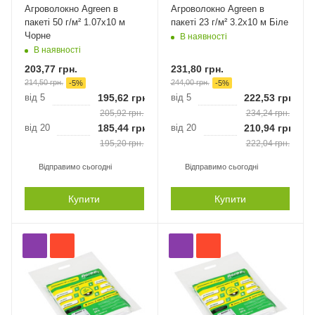
Агроволокно Agreen в
Агроволокно Agreen в
пакеті 50 г/м² 1.07х10 м
пакеті 23 г/м² 3.2х10 м Біле
Чорне
В наявності
В наявності
203,77
грн.
231,80
грн.
214,50
грн.
244,00
грн.
-
5
%
-
5
%
від 5
195,62
грн.
від 5
222,53
грн.
205,92
грн.
234,24
грн.
від 20
185,44
грн.
від 20
210,94
грн.
195,20
грн.
222,04
грн.
Відправимо сьогодні
Відправимо сьогодні
Купити
Купити