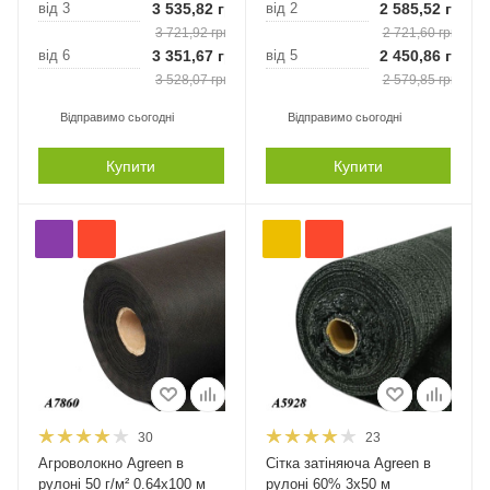
від 3
3 535,82
грн.
від 2
2 585,52
грн.
3 721,92
грн.
2 721,60
грн.
від 6
3 351,67
грн.
від 5
2 450,86
грн.
3 528,07
грн.
2 579,85
грн.
Відправимо сьогодні
Відправимо сьогодні
Купити
Купити
30
23
Агроволокно Agreen в
Сітка затіняюча Agreen в
рулоні 50 г/м² 0.64х100 м
рулоні 60% 3х50 м