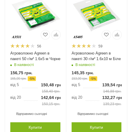
56
59
Агроволокно Agreen в
Агроволокно Agreen в
пакеті 50 г/м² 1.6х5 м Чорне
пакеті 30 г/м² 1.6х10 м Біле
В наявності
В наявності
156,75
грн.
145,35
грн.
165,00
грн.
153,00
грн.
-
5
%
-
5
%
від 5
150,48
грн.
від 5
139,54
грн.
158,40
грн.
146,88
грн.
від 20
142,64
грн.
від 20
132,27
грн.
150,15
грн.
139,23
грн.
Відправимо сьогодні
Відправимо сьогодні
Купити
Купити