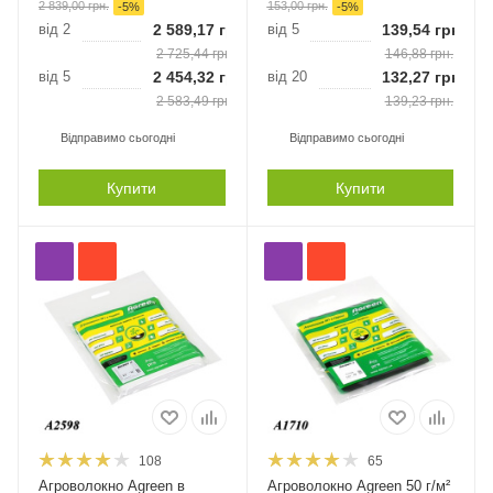
2 839,00
грн.
153,00
грн.
-
5
%
-
5
%
від 2
2 589,17
грн.
від 5
139,54
грн.
2 725,44
грн.
146,88
грн.
від 5
2 454,32
грн.
від 20
132,27
грн.
2 583,49
грн.
139,23
грн.
Відправимо сьогодні
Відправимо сьогодні
Купити
Купити
108
65
Агроволокно Agreen в
Агроволокно Agreen 50 г/м²