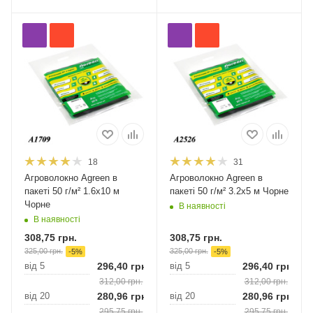
18
31
Агроволокно Agreen в
Агроволокно Agreen в
пакеті 50 г/м² 1.6х10 м
пакеті 50 г/м² 3.2х5 м Чорне
Чорне
В наявності
В наявності
308,75
грн.
308,75
грн.
325,00
грн.
325,00
грн.
-
5
%
-
5
%
від 5
296,40
грн.
від 5
296,40
грн.
312,00
грн.
312,00
грн.
від 20
280,96
грн.
від 20
280,96
грн.
295,75
грн.
295,75
грн.