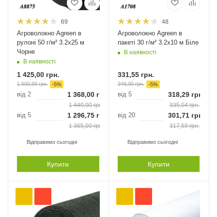
69
48
Агроволокно Agreen в
Агроволокно Agreen в
рулоні 50 г/м² 3.2х25 м
пакеті 30 г/м² 3.2х10 м Біле
Чорне
В наявності
В наявності
1 425,00
грн.
331,55
грн.
1 500,00
грн.
349,00
грн.
-
5
%
-
5
%
від 2
1 368,00
грн.
від 5
318,29
грн.
1 440,00
грн.
335,04
грн.
від 5
1 296,75
грн.
від 20
301,71
грн.
1 365,00
грн.
317,59
грн.
Відправимо сьогодні
Відправимо сьогодні
Купити
Купити