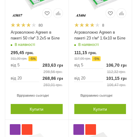
80
8
Агроволокно Agreen в
Агроволокно Agreen в
пакеті 50 г/м² 3.2х5 м Біле
пакеті 23 г/м² 1.6х10 м Біле
В наявності
В наявності
295,45
грн.
111,15
грн.
311,00
грн.
117,00
грн.
-
5
%
-
5
%
від 5
283,63
грн.
від 5
106,70
грн.
298,56
грн.
112,32
грн.
від 20
268,86
грн.
від 20
101,15
грн.
283,01
грн.
106,47
грн.
Відправимо сьогодні
Відправимо сьогодні
Купити
Купити