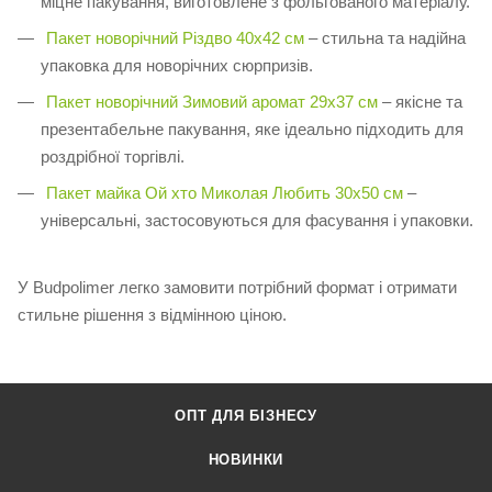
міцне пакування, виготовлене з фольгованого матеріалу.
Пакет новорічний Різдво 40х42 см
– стильна та надійна
упаковка для новорічних сюрпризів.
Пакет новорічний Зимовий аромат 29х37 см
– якісне та
презентабельне пакування, яке ідеально підходить для
роздрібної торгівлі.
Пакет майка Ой хто Миколая Любить 30х50 см
–
універсальні, застосовуються для фасування і упаковки.
У Budpolimer легко замовити потрібний формат і отримати
стильне рішення з відмінною ціною.
ОПТ ДЛЯ БІЗНЕСУ
НОВИНКИ