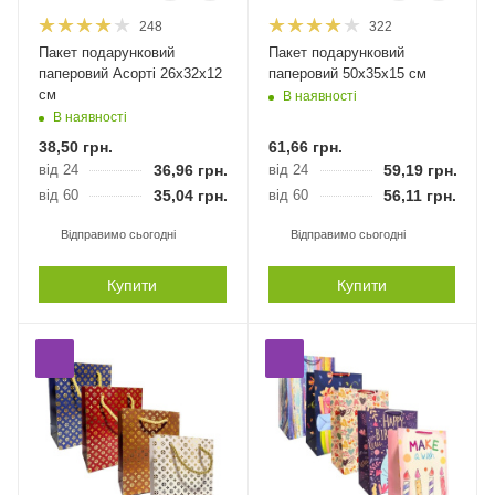
248
322
Пакет подарунковий
Пакет подарунковий
паперовий Асорті 26х32х12
паперовий 50х35х15 см
см
В наявності
В наявності
38,50
грн.
61,66
грн.
від 24
36,96
грн.
від 24
59,19
грн.
від 60
35,04
грн.
від 60
56,11
грн.
Відправимо сьогодні
Відправимо сьогодні
Купити
Купити