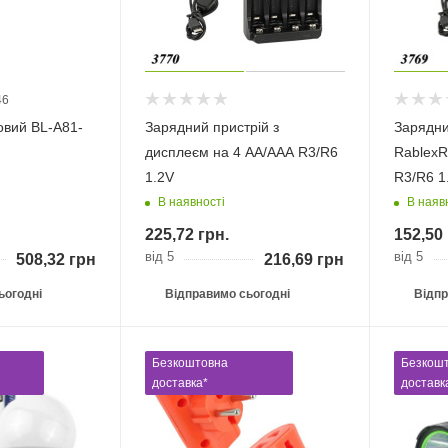
46
овий BL-A81-
Зарядний пристрій з
Зарядни
дисплеєм на 4 AA/AAA R3/R6
RablexR
1.2V
R3/R6 1
В наявності
В наяв
225,72
грн.
152,50
від 5
від 5
508,32
грн.
216,69
грн.
ьогодні
Відправимо сьогодні
Відпр
Безкоштовна
Безкош
доставка*
доставк