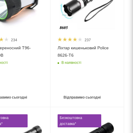
234
237
переносний T96-
Ліхтар кишеньковий Police
OB
8626-T6
ності
В наявності
авимо сьогодні
Відправимо сьогодні
товна
Безкоштовна
а*
доставка*