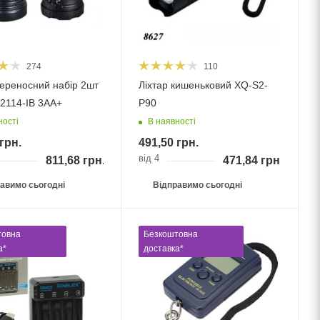
274
110
переносний набір 2шт
Ліхтар кишеньковий XQ-S2-
FS-2114-IB 3АА+
P90
ності
В наявності
грн.
491,50
грн.
від 4
811,68
грн.
471,84
грн.
авимо сьогодні
Відправимо сьогодні
товна
Безкоштовна
а*
доставка*