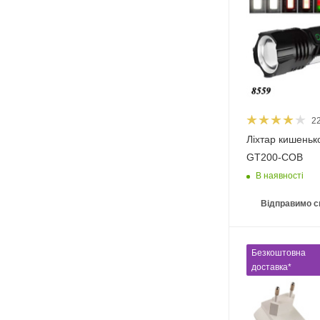
2
Ліхтар кишеньк
GT200-COB
В наявності
Відправимо с
Безкоштовна
доставка*