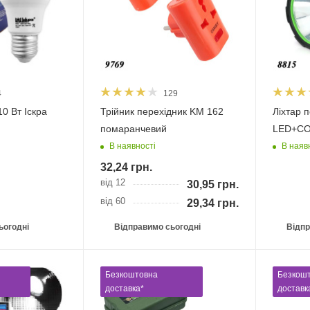
4
129
0 Вт Іскра
Трійник перехідник KM 162
Ліхтар 
помаранчевий
LED+C
В наявності
В наяв
32,24
грн.
від 12
30,95
грн.
від 60
29,34
грн.
ьогодні
Відправимо сьогодні
Відпр
Безкоштовна
Безкош
доставка*
доставк