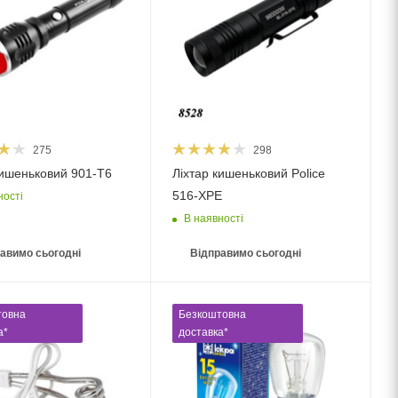
275
298
кишеньковий 901-T6
Ліхтар кишеньковий Police
516-XPE
ності
В наявності
авимо сьогодні
Відправимо сьогодні
товна
Безкоштовна
а*
доставка*