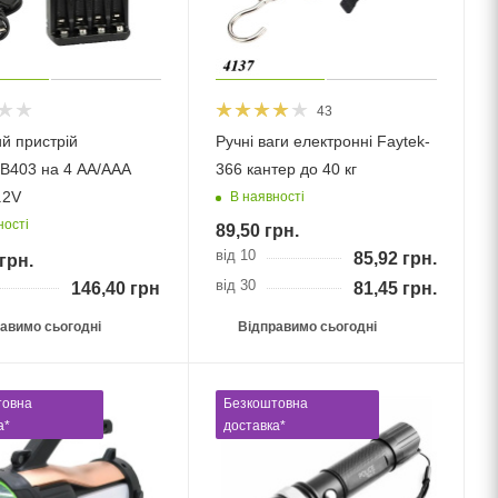
43
й пристрій
Ручні ваги електронні Faytek-
B403 на 4 AA/AAA
366 кантер до 40 кг
.2V
В наявності
ності
89,50
грн.
від 10
85,92
грн.
грн.
від 30
146,40
грн.
81,45
грн.
авимо сьогодні
Відправимо сьогодні
товна
Безкоштовна
а*
доставка*