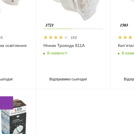
40
163
ом освітлення
Нічник Троянда 811А
Кип'яти
В наявності
В наяв
ьогодні
Відправимо сьогодні
Відпр