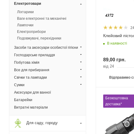
Електротовари
Ліхтарики
Ваги електронні та механічні
Лампочки
2
Електроприбори
Клейовий пісто
Подовжувачі, перехідники
В наявності
Засоби та аксесуари особистої гігієни
Господарське приладдя
89,00
грн.
Побутова хімія
від 24
Все для прибирання
Свічки та лампадки
Відправимо с
Сумки
Аксесуари для ванної
Безкоштовна
Батарейки
доставка*
Витратні матеріали
Для саду, городу