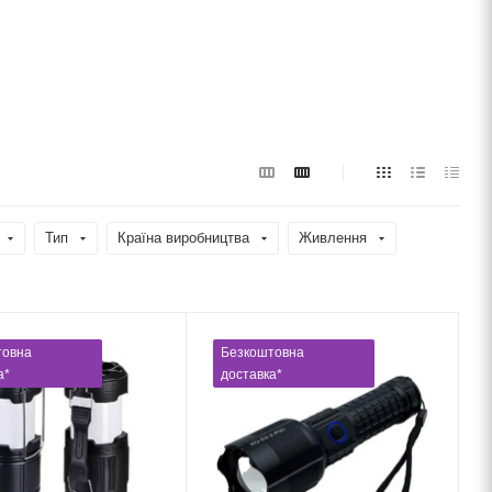
Тип
Країна виробництва
Живлення
товна
Безкоштовна
а*
доставка*