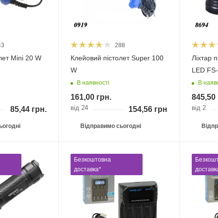
43
288
лет Mini 20 W
Клейовий пістолет Super 100
Ліхтар 
W
LED 
В наявності
В наяв
161,00
грн.
845,50
від 24
від 2
85,44
грн.
154,56
грн.
ьогодні
Відправимо сьогодні
Відпр
Безкоштовна
Безкош
доставка*
доставк