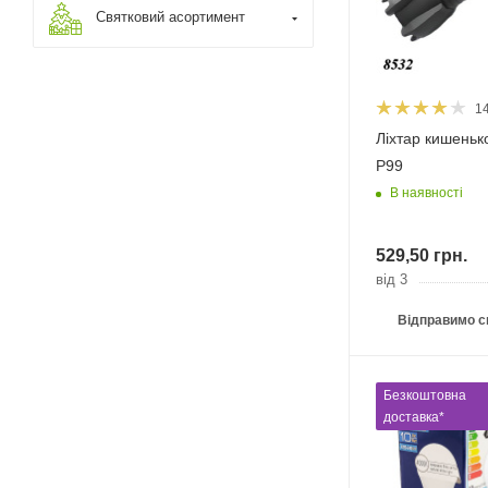
Святковий асортимент
1
Ліхтар кишеньк
P99
В наявності
529,50
грн.
від 3
Відправимо с
Безкоштовна
доставка*