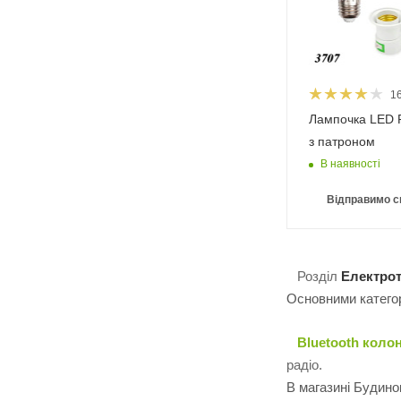
1
Лампочка LED 
з патроном
В наявності
Відправимо с
Розділ
Електро
Основними категорі
Bluetooth колон
радіо.
В магазині Будинок