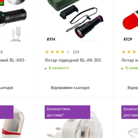
28
229
овий BL-A93-
Ліхтар підводний BL-A8-З50
Ліхтар 
В наявності
В наяв
ьогодні
Відправимо сьогодні
Відпр
Безкоштовна
Безкош
доставка*
доставк