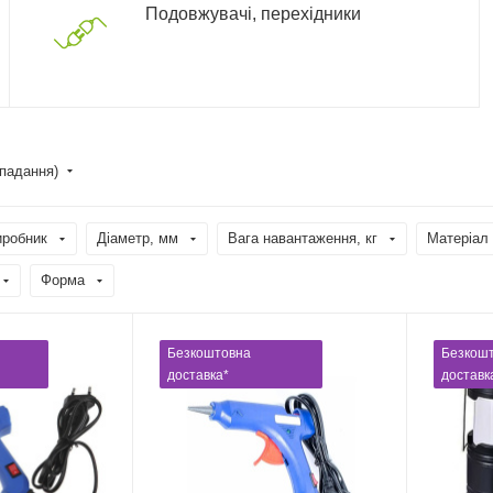
Подовжувачі, перехідники
спадання)
иробник
Діаметр, мм
Вага навантаження, кг
Матеріал
Форма
Безкоштовна
Безкош
доставка*
доставк