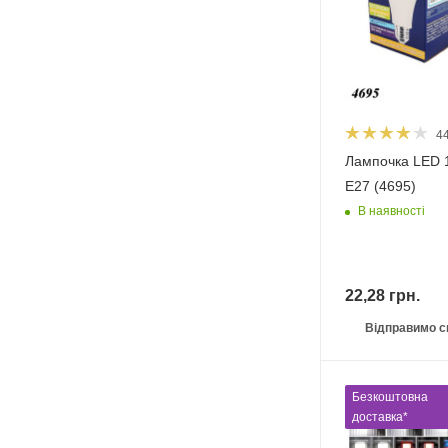
4
Лампочка LED 1
E27 (4695)
В наявності
22,28
грн.
Відправимо с
Безкоштовна
доставка*