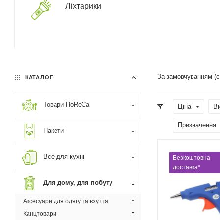
Ліхтарики
За замовчуванням (
КАТАЛОГ
Товари HoReCa
Ціна
В
Призначення
Пакети
Все для кухні
Безкоштовна
доставка*
Для дому, для побуту
Аксесуари для одягу та взуття
Канцтовари