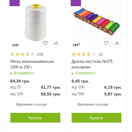
256
16
Нитка мішкозашивальна
Дратва взуттєва №375
1000 м 200 г
кольорова
В наявності
В наявності
64,34
грн.
6,45
грн.
від 20
61,77
грн.
від 100
6,19
грн.
від 100
58,55
грн.
від 500
5,87
грн.
Відправимо сьогодні
Відправимо сьогодні
Купити
Купити