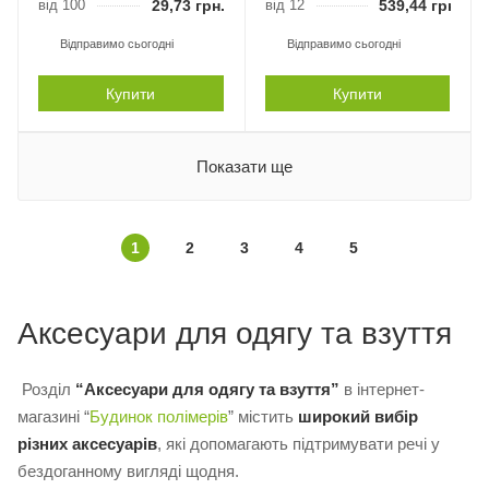
від 100
29,73
грн.
від 12
539,44
грн.
Відправимо сьогодні
Відправимо сьогодні
Купити
Купити
Показати ще
1
2
3
4
5
Аксесуари для одягу та взуття
Розділ
“Аксесуари для одягу та взуття”
в інтернет-
магазині “
Будинок полімерів
” містить
широкий вибір
різних аксесуарів
, які допомагають підтримувати речі у
бездоганному вигляді щодня.