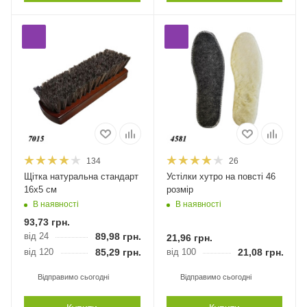
134
26
Щітка натуральна стандарт
Устілки хутро на повсті 46
16х5 см
розмір
В наявності
В наявності
93,73
грн.
від 24
89,98
грн.
21,96
грн.
від 120
85,29
грн.
від 100
21,08
грн.
Відправимо сьогодні
Відправимо сьогодні