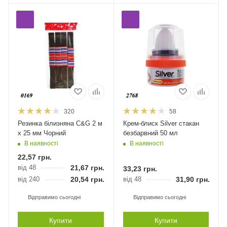
320
58
Резинка білизняна С&G 2 м
Крем-блиск Silver стакан
х 25 мм Чорний
безбарвний 50 мл
В наявності
В наявності
22,57
грн.
від 48
21,67
грн.
33,23
грн.
від 240
20,54
грн.
від 48
31,90
грн.
Відправимо сьогодні
Відправимо сьогодні
Купити
Купити