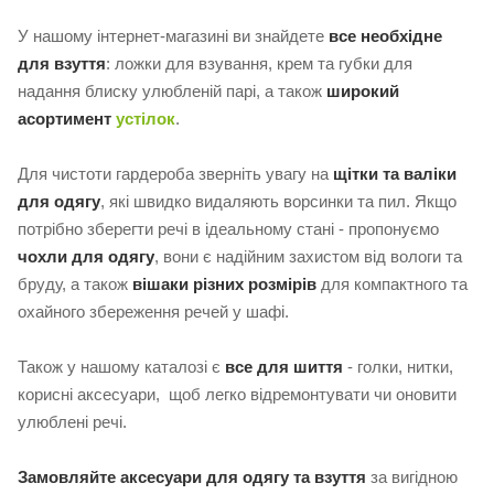
У нашому інтернет-магазині ви знайдете
все необхідне
для взуття
: ложки для взування, крем та губки для
надання блиску улюбленій парі, а також
широкий
асортимент
устілок
.
Для чистоти гардероба зверніть увагу на
щітки та валіки
для одягу
, які швидко видаляють ворсинки та пил. Якщо
потрібно зберегти речі в ідеальному стані - пропонуємо
чохли для одягу
, вони є надійним захистом від вологи та
бруду, а також
вішаки різних розмірів
для компактного та
охайного збереження речей у шафі.
Також у нашому каталозі є
все для шиття
- голки, нитки,
корисні аксесуари, щоб легко відремонтувати чи оновити
улюблені речі.
Замовляйте аксесуари для одягу та взуття
за вигідною