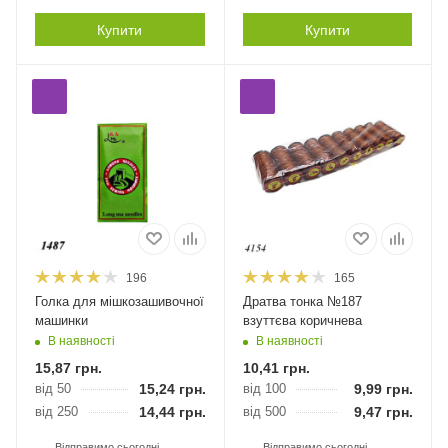
Купити
Купити
196
165
Голка для мішкозашивочної
Дратва тонка №187
машинки
взуттєва коричнева
В наявності
В наявності
15,87
грн.
10,41
грн.
від 50
15,24
грн.
від 100
9,99
грн.
від 250
14,44
грн.
від 500
9,47
грн.
Відправимо сьогодні
Відправимо сьогодні