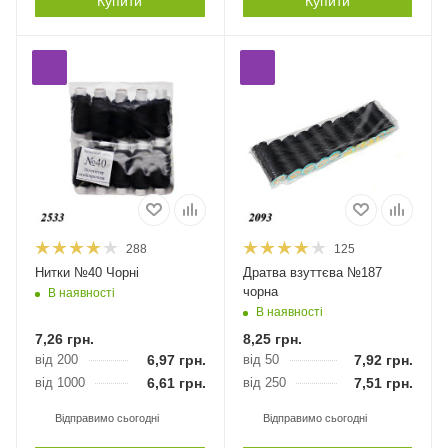
Купити
Купити
288
125
Нитки №40 Чорні
Дратва взуттєва №187
чорна
В наявності
В наявності
7,26
грн.
8,25
грн.
від 200
6,97
грн.
від 50
7,92
грн.
від 1000
6,61
грн.
від 250
7,51
грн.
Відправимо сьогодні
Відправимо сьогодні