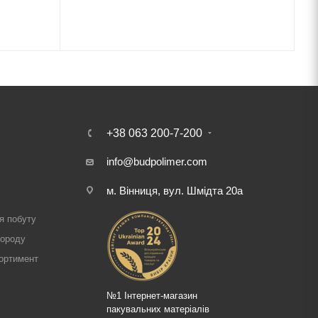
+38 063 200-7-200
info@budpolimer.com
м. Вінниця, вул. Шмідта 20а
і
я побуту
городу
ортимент
№1 Інтернет-магазин
пакувальних матеріалів