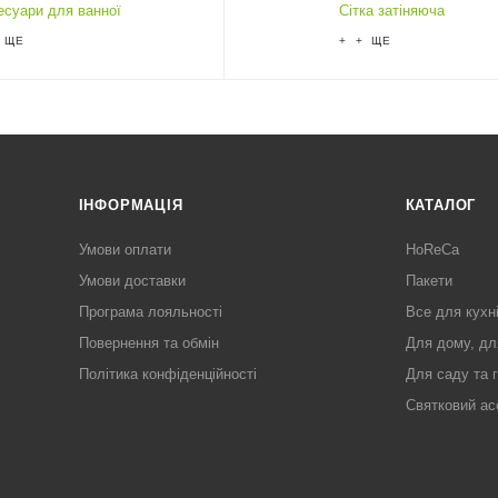
есуари для ванної
Сітка затіняюча
 ЩЕ
+ + ЩЕ
ІНФОРМАЦІЯ
КАТАЛОГ
Умови оплати
HoReCa
Умови доставки
Пакети
Програма лояльності
Все для кухн
Повернення та обмін
Для дому, дл
Політика конфіденційності
Для саду та 
Святковий ас