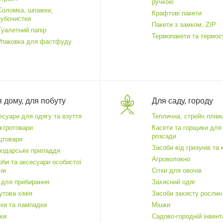
ручкою
Соломка, шпажки,
Крафтові пакети
зубочистки
Пакети з замком, ZIP
Туалетний папір
Термопакети та термо
Упаковка для фастфуду
 дому, для побуту
Для саду, городу
есуари для одягу та взуття
Теплична, стрейч плівк
ктротовари
Касети та горщики для
розсади
цтовари
Засоби від гризунів та
подарське приладдя
Агроволокно
оби та аксесуари особистої
єни
Сітки для овочів
 для прибирання
Захисний одяг
утова хімія
Засоби захисту рослин
чки та лампадки
Мішки
ки
Садово-городній інвент