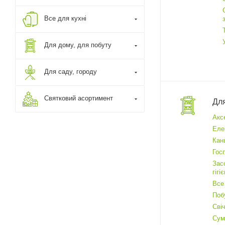
Все для кухні
Для дому, для побуту
Для саду, городу
Святковий асортимент
Для
Акс
Еле
Кан
Гос
Зас
гігі
Все
Поб
Сві
Сум