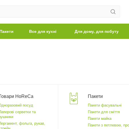
Пакети
Все для кухні
Для дому, для побуту
Товари HoReCa
Пакети
Одноразовий посуд
Пакети фасувальні
Паперові серветки та
Пакети для сміття
рушники
Пакети майка
Пергамент, фольга, рукав,
Пакети з петлевою, пр
стрейч