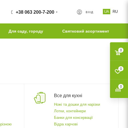
UA
RU
+38 063 200-7-200
ВХІД
Для саду, городу
Святковий асортимент
0
0
0
Все для кухні
Ножі та дошки для нарізки
Лотки, контейнери
Банки для консервації
орізною
Відра харчові