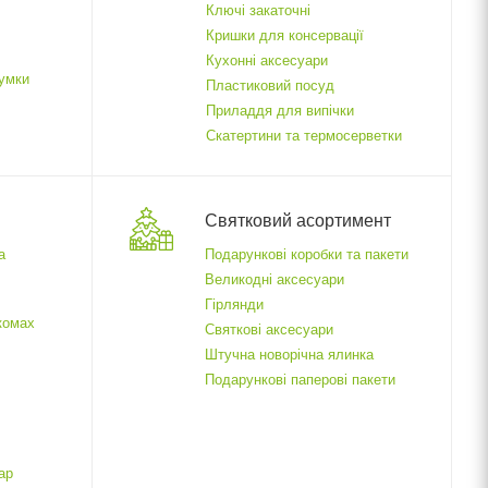
Ключі закаточні
Кришки для консервації
Кухонні аксесуари
сумки
Пластиковий посуд
Приладдя для випічки
Скатертини та термосерветки
Святковий асортимент
а
Подарункові коробки та пакети
Великодні аксесуари
Гірлянди
 комах
Святкові аксесуари
Штучна новорічна ялинка
Подарункові паперові пакети
ар