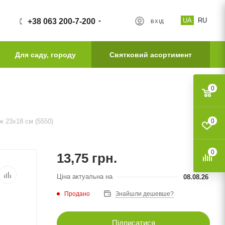
UA
RU
+38 063 200-7-200
ВХІД
Для саду, городу
Святковий асортимент
0
ж 23х18 см (5550)
0
0
13,75
грн.
Ціна актуальна на
08.08.26
Продано
Знайшли дешевше?
Підписатися