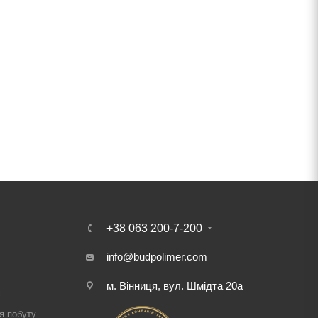
+38 063 200-7-200
info@budpolimer.com
м. Вінниця, вул. Шмідта 20а
і
я побуту