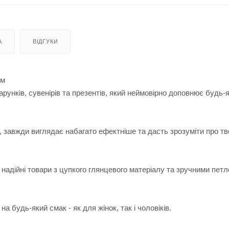
А
ВІДГУКИ
см
рунків, сувенірів та презентів, який неймовірно доповнює будь-
 завжди виглядає набагато ефектніше та дасть зрозуміти про т
 надійні товари з цупкого глянцевого матеріалу та зручними пет
 будь-який смак - як для жінок, так і чоловіків.