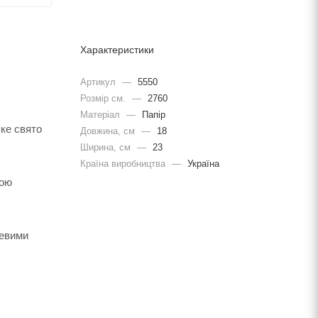
Характеристики
Артикул
—
5550
Розмір см.
—
2760
Матеріал
—
Папір
яке свято
Довжина, cм
—
18
Ширина, cм
—
23
Країна виробництва
—
Україна
вою
левими