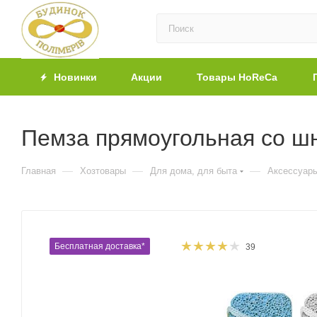
Новинки
Акции
Товары HoReCa
Пемза прямоугольная со шн
—
—
—
Главная
Хозтовары
Для дома, для быта
Аксессуары
Бесплатная доставка*
39