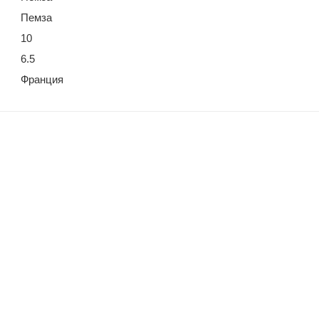
Пемза
10
6.5
Франция