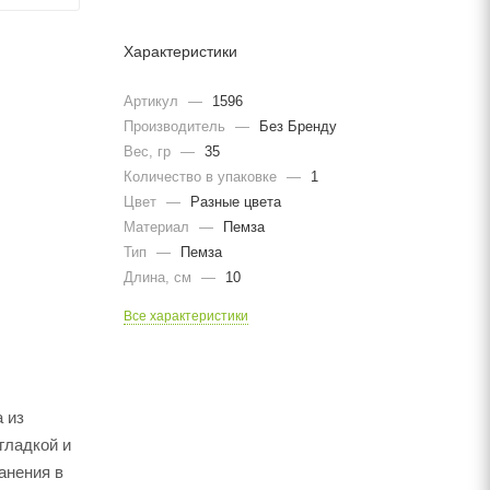
Характеристики
Артикул
—
1596
Производитель
—
Без Бренду
Вес, гр
—
35
Количество в упаковке
—
1
Цвет
—
Разные цвета
Материал
—
Пемза
Тип
—
Пемза
Длина, cм
—
10
Все характеристики
 из
гладкой и
анения в