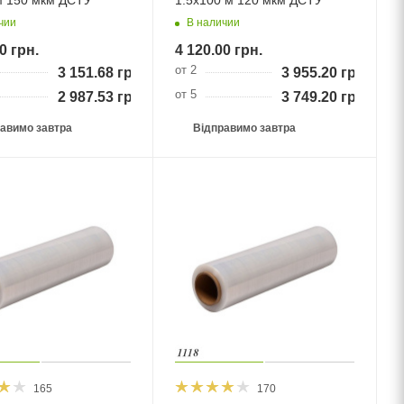
чии
В наличии
0
грн.
4 120.00
грн.
от 2
3 151.68
грн.
3 955.20
грн.
от 5
2 987.53
грн.
3 749.20
грн.
авимо завтра
Відправимо завтра
165
170