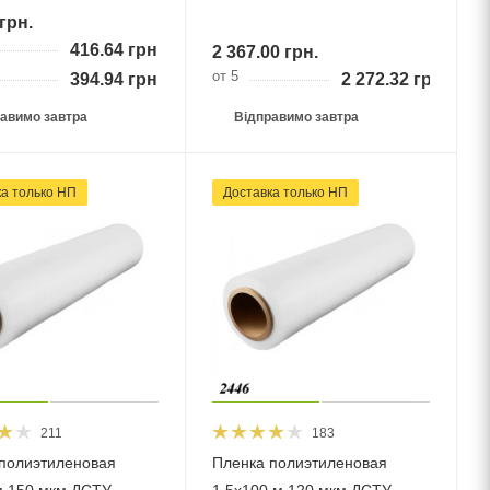
грн.
416.64
грн.
2 367.00
грн.
от 5
394.94
грн.
2 272.32
грн.
авимо завтра
Відправимо завтра
ка тільки НП
Доставка тільки НП
211
183
полиэтиленовая
Пленка полиэтиленовая
м 150 мкм ДСТУ
1.5х100 м 120 мкм ДСТУ