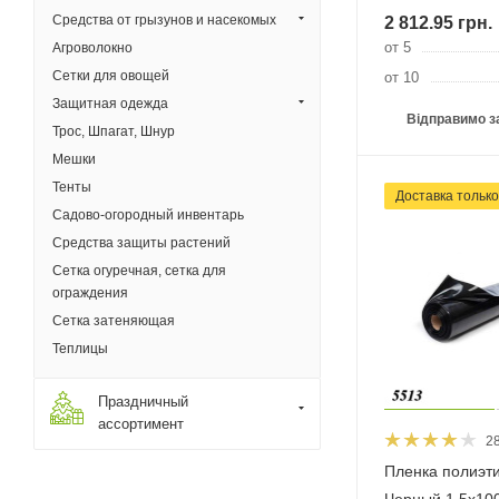
Средства от грызунов и насекомых
2 812.95
грн.
от 5
Агроволокно
Сетки для овощей
от 10
Защитная одежда
Відправимо з
Трос, Шпагат, Шнур
Мешки
Тенты
Доставка тільк
Садово-огородный инвентарь
Средства защиты растений
Сетка огуречная, сетка для
ограждения
Сетка затеняющая
Теплицы
Праздничный
ассортимент
2
Пленка полиэт
Черный 1.5х10