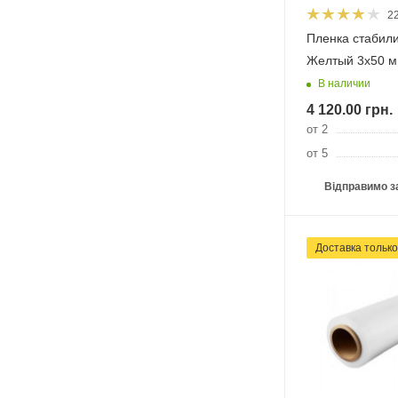
2
Пленка стабил
Желтый 3х50 м
В наличии
4 120.00
грн.
от 2
от 5
Відправимо з
Доставка тільк