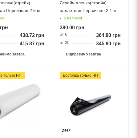
пленка(стрейч)
Стрейч-пленка(стрейч)
ая Первичная 2.5 кг
паллетная Первичная 2,1 кг
чии
В наличии
грн.
380.00
грн.
от 6
438.72
грн.
364.80
грн.
от 30
415.87
грн.
345.80
грн.
авимо завтра
Відправимо завтра
ка тільки НП
Доставка тільки НП