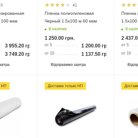
23
41
изированная
Пленка полиэтиленовая
Пленка 
 100 мкм
Черный 1.5х100 м 60 мкм
1.5х100
В наличии
В нали
1 250.00
грн.
2 437.0
от 5
от 5
3 955.20
грн.
1 200.00
грн.
от 10
от 10
3 749.20
грн.
1 137.50
грн.
автра
Відправимо завтра
Відпр
и НП
Доставка тільки НП
Достав