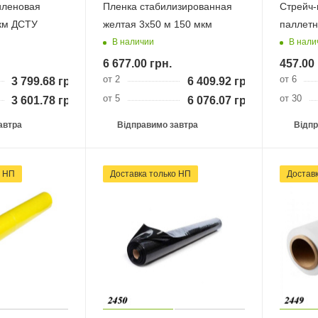
иленовая
Пленка стабилизированная
Стрейч-
мкм ДСТУ
желтая 3х50 м 150 мкм
паллетн
В наличии
В нали
6 677.00
грн.
457.00
от 2
от 6
3 799.68
грн.
6 409.92
грн.
от 5
от 30
3 601.78
грн.
6 076.07
грн.
автра
Відправимо завтра
Відпр
и НП
Доставка тільки НП
Достав