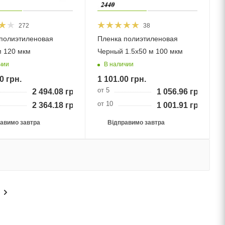
272
38
полиэтиленовая
Пленка полиэтиленовая
м 120 мкм
Черный 1.5х50 м 100 мкм
чии
В наличии
0
грн.
1 101.00
грн.
от 5
2 494.08
грн.
1 056.96
грн.
от 10
2 364.18
грн.
1 001.91
грн.
авимо завтра
Відправимо завтра