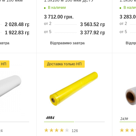
В наличии
В нали
3 712.00
грн.
3 283.0
от 2
от 2
2 028.48
грн.
3 563.52
грн.
от 5
от 5
1 922.83
грн.
3 377.92
грн.
автра
Відправимо завтра
Відпр
и НП
Доставка тільки НП
24
126