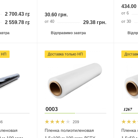
434.00
от 6
2 700.43
грн.
30.60
грн.
от 40
от 30
2 559.78
грн.
29.38
грн.
автра
Відправимо завтра
Відпр
и НП
Доставка тільки НП
Достав
86
209
иленовая
Пленка полиэтиленовая
Пленка 
0 м 100 мкм
1.5х100 м 100 мкм ДСТУ
1.5х50 