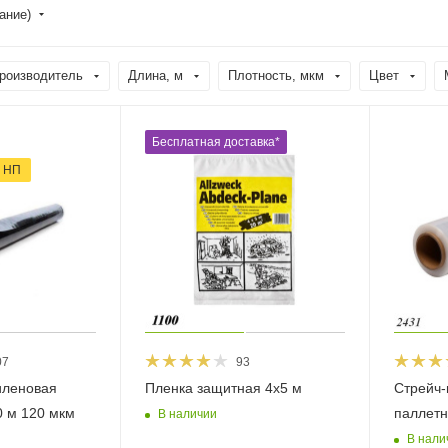
ание)
роизводитель
Длина, м
Плотность, мкм
Цвет
Бесплатная доставка*
и НП
07
93
иленовая
Пленка защитная 4х5 м
Стрейч-
0 м 120 мкм
паллетн
В наличии
В нали