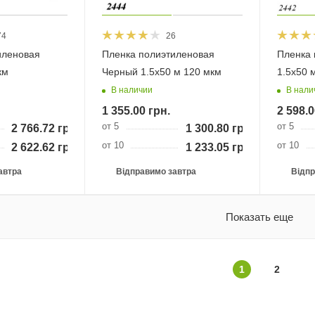
74
26
иленовая
Пленка полиэтиленовая
Пленка 
км
Черный 1.5х50 м 120 мкм
1.5х50 
В наличии
В нали
1 355.00
грн.
2 598.0
от 5
от 5
2 766.72
грн.
1 300.80
грн.
от 10
от 10
2 622.62
грн.
1 233.05
грн.
автра
Відправимо завтра
Відпр
Показать еще
1
2