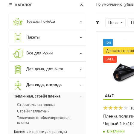
По умолчанию (убыв
КАТАЛОГ
Товары HoReCa
Цена
П
Пакеты
Топ
Доставка тільк
Все для кухни
SALE
Для дома, для быта
Для сада, огорода
Тепличная, стрейч пленка
Строительная пленка
1
Стрейч паллетный
Пленка полиэт
Тепличная стабилизированная
пленка
Черный 1.5х10
В наличии
Кассеты и горшки для рассады