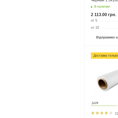
В наличии
2 113.00
грн.
от 5
от 10
Відправимо з
Доставка тільк
2