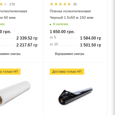
278
35
полиэтиленовая
Пленка полиэтиленовая
 м 60 мкм
Черный 1.5х50 м 150 мкм
чии
В наличии
0
грн.
1 650.00
грн.
от 5
2 339.52
грн.
1 584.00
грн.
от 10
2 217.67
грн.
1 501.50
грн.
авимо завтра
Відправимо завтра
ка тільки НП
Доставка тільки НП