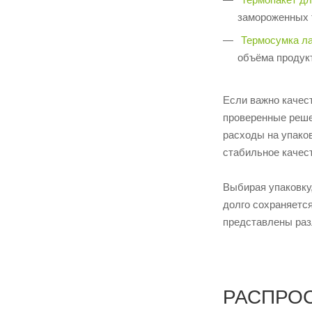
замороженных т
Термосумка л
объёма продук
Если важно качес
проверенные реше
расходы на упаков
стабильное качес
Выбирая упаковку,
долго сохраняется
представлены раз
РАСПРО