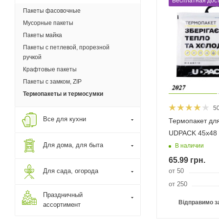
Бесплатная дост
Пакеты фасовочные
Мусорные пакеты
Пакеты майка
Пакеты с петлевой, прорезной
ручкой
Крафтовые пакеты
Пакеты с замком, ZIP
Термопакеты и термосумки
5
Все для кухни
Термопакет для
UDPACK 45х48 с
Для дома, для быта
В наличии
65.99
грн.
Для сада, огорода
от 50
от 250
Праздничный
Відправимо з
ассортимент