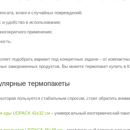
енсата, влаги и случайных повреждений;
 и удобство в использовании;
ногократного применения;
ность.
оляет подобрать вариант под конкретные задачи – от компактн
ных замороженных продуктов. Вы можете термопакет купить в К
улярные термопакеты
 которая пользуется стабильным спросом, стоит обратить вним
ля еды UDPACK 42х32 см
– универсальный изотермический пакет
ля продуктов UDPACK 45х48 см
– местительный вариант для суп