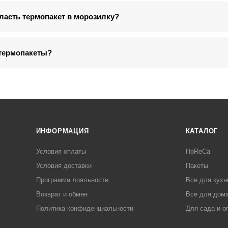
ласть термопакет в морозилку?
 термопакеты?
ИНФОРМАЦИЯ
КАТАЛОГ
Условия оплаты
HoReCa
Условия доставки
Пакеты
Программа лояльности
Все для кухн
Возврат и обмен
Все для дома
Политика конфиденциальности
Для сада и о