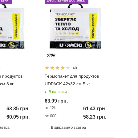
авка*
Бесплатная доставка*
0
40
 продуктов
Термопакет для продуктов
м 8 кг
UDPACK 42х32 см 5 кг
В наличии
63.99
грн.
от 120
63.35
грн.
61.43
грн.
от 600
60.05
грн.
58.23
грн.
автра
Відправимо завтра