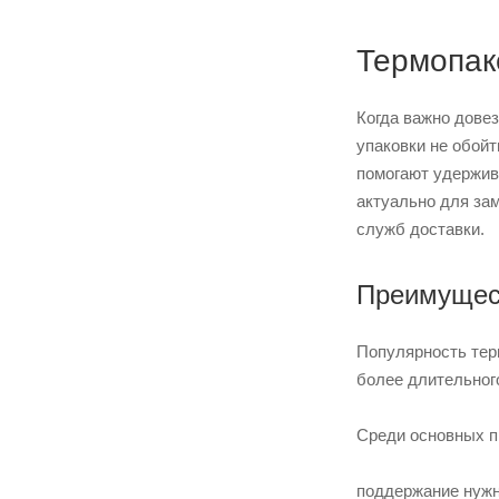
Термопак
Когда важно довез
упаковки не обой
помогают удержив
актуально для за
служб доставки.
Преимущест
Популярность терм
более длительног
Среди основных п
поддержание нужн