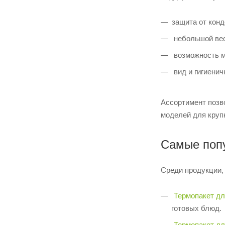
защита от конд
небольшой вес
возможность м
вид и гигиенич
Ассортимент позв
моделей для круп
Самые поп
Среди продукции,
Термопакет д
готовых блюд.
Термопакет д