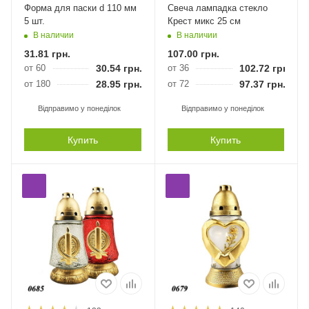
Форма для паски d 110 мм
Свеча лампадка стекло
5 шт.
Крест микс 25 см
В наличии
В наличии
31.81
грн.
107.00
грн.
от 60
30.54
грн.
от 36
102.72
грн.
от 180
28.95
грн.
от 72
97.37
грн.
Відправимо у понеділок
Відправимо у понеділок
Купить
Купить