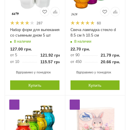
287
60
Набор форм для выпекания
Свеча лампадка стекло d
со съемным дном 5 шт
8.5 см h 10.5 см
В наличии
В наличии
127.00
грн.
22.70
грн.
от 5
121.92
грн.
от 90
21.79
грн.
от 10
115.57
грн.
от 450
20.66
грн.
Відправимо у понеділок
Відправимо у понеділок
Купить
Купить