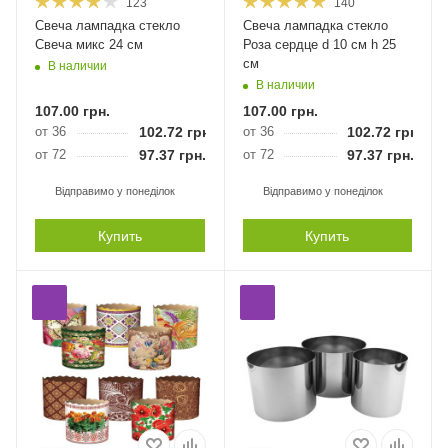
123
140
Свеча лампадка стекло
Свеча лампадка стекло
Свеча микс 24 см
Роза сердце d 10 см h 25
см
В наличии
В наличии
107.00
грн.
107.00
грн.
от 36
102.72
грн.
от 36
102.72
грн.
от 72
97.37
грн.
от 72
97.37
грн.
Відправимо у понеділок
Відправимо у понеділок
Купить
Купить