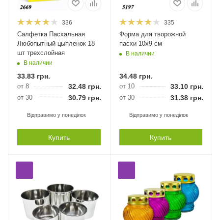
336
335
Салфетка Пасхальная
Форма для творожной
Любопытный цыпленок 18
пасхи 10х9 см
шт трехслойная
В наличии
В наличии
33.83
грн.
34.48
грн.
от 8
32.48
грн.
от 10
33.10
грн.
от 30
30.79
грн.
от 30
31.38
грн.
Відправимо у понеділок
Відправимо у понеділок
Купить
Купить