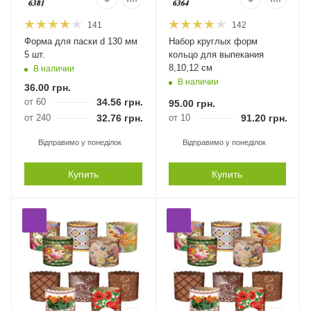
141
142
Форма для паски d 130 мм
Набор круглых форм
5 шт.
кольцо для выпекания
8,10,12 см
В наличии
В наличии
36.00
грн.
от 60
34.56
грн.
95.00
грн.
от 240
32.76
грн.
от 10
91.20
грн.
Відправимо у понеділок
Відправимо у понеділок
Купить
Купить