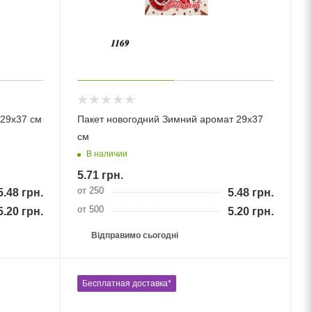
 29х37 см
Пакет новогодний Зимний аромат 29х37
см
В наличии
5.71
грн.
от 250
5.48
грн.
5.48
грн.
от 500
5.20
грн.
5.20
грн.
Відправимо сьогодні
Бесплатная доставка*