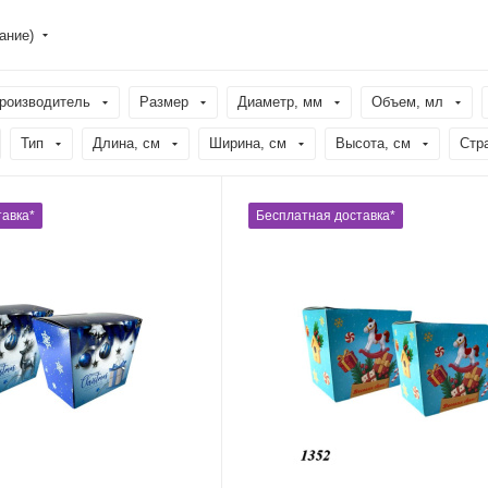
ание)
роизводитель
Размер
Диаметр, мм
Объем, мл
Тип
Длина, cм
Ширина, cм
Высота, см
Стр
авка*
Бесплатная доставка*