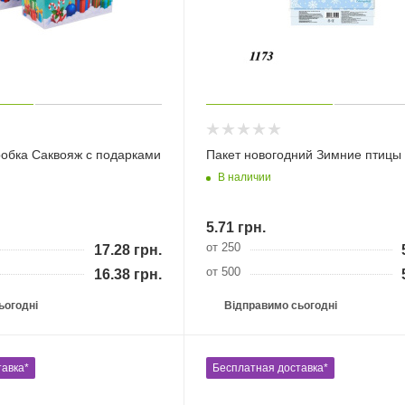
робка Саквояж с подарками
Пакет новогодний Зимние птицы
В наличии
5.71
грн.
от 250
17.28
грн.
от 500
16.38
грн.
ьогодні
Відправимо сьогодні
авка*
Бесплатная доставка*