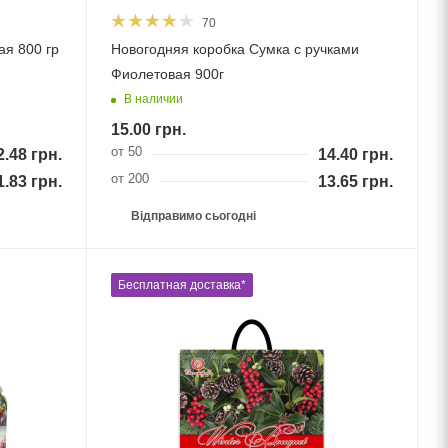
70
ая 800 гр
Новогодняя коробка Сумка с ручками
Фиолетовая 900г
В наличии
15.00
грн.
от 50
2.48
грн.
14.40
грн.
от 200
1.83
грн.
13.65
грн.
Відправимо сьогодні
Бесплатная доставка*