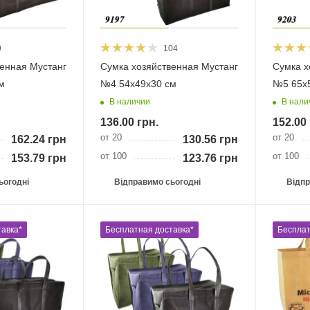
9
104
венная Мустанг
Сумка хозяйственная Мустанг
Сумка х
м
№4 54х49х30 см
№5 65х
В наличии
В нали
136.00
грн.
152.00
от 20
от 20
162.24
грн.
130.56
грн.
от 100
от 100
153.79
грн.
123.76
грн.
ьогодні
Відправимо сьогодні
Відпр
авка*
Бесплатная доставка*
Бесплат