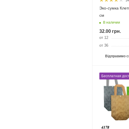
3
Эко-сумка Клет
см
В наличии
32.00
грн.
от 12
от 36
Відправимо с
Бесплатная дост