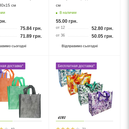
30х15 см
см
чии
В наличии
рн.
55.00
грн.
от 12
75.84
грн.
52.80
грн.
от 36
71.89
грн.
50.05
грн.
авимо сьогодні
Відправимо сьогодні
ная доставка*
Бесплатная доставка*