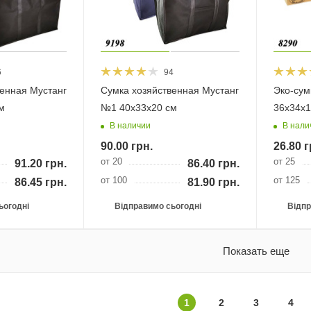
6
94
венная Мустанг
Сумка хозяйственная Мустанг
Эко-сум
м
№1 40х33х20 см
36х34х1
В наличии
В нали
90.00
грн.
26.80
г
от 20
от 25
91.20
грн.
86.40
грн.
от 100
от 125
86.45
грн.
81.90
грн.
ьогодні
Відправимо сьогодні
Відпр
Показать еще
1
2
3
4