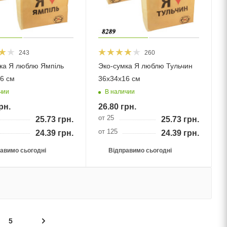
243
260
ка Я люблю Ямпіль
Эко-сумка Я люблю Тульчин
6 см
36х34х16 см
чии
В наличии
рн.
26.80
грн.
от 25
25.73
грн.
25.73
грн.
от 125
24.39
грн.
24.39
грн.
авимо сьогодні
Відправимо сьогодні
5