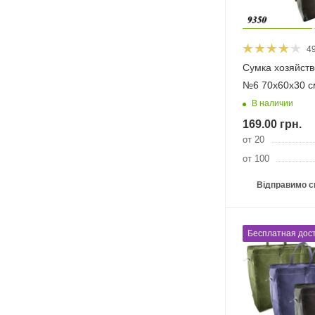
4
Сумка хозяйст
№6 70х60х30 с
В наличии
169.00
грн.
от 20
от 100
Відправимо с
Бесплатная дост