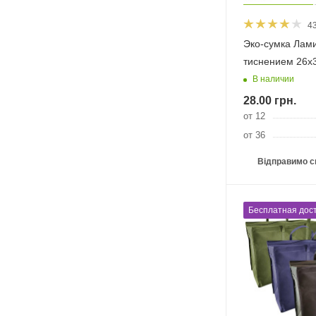
4
Эко-сумка Лам
тиснением 26х
В наличии
28.00
грн.
от 12
от 36
Відправимо с
Бесплатная дост