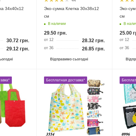
4
44
ка 34х40х12
Эко-сумка Клетка 30х38х12
Эко-сум
см
см
В наличии
В нали
29.50
грн.
25.00
г
от 12
от 12
30.72
грн.
28.32
грн.
от 36
от 36
29.12
грн.
26.85
грн.
ьогодні
Відправимо сьогодні
Відпр
авка*
Бесплатная доставка*
Бесплат