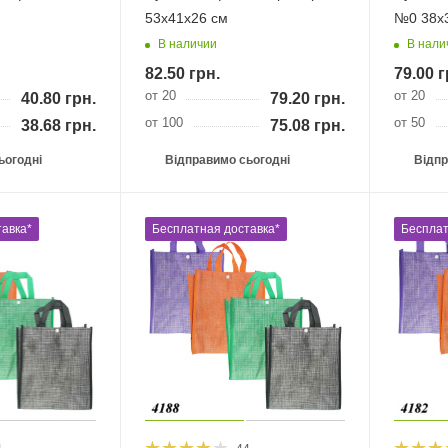
53х41х26 см
№0 38х
В наличии
В нали
82.50
грн.
79.00
г
от 20
от 20
40.80
грн.
79.20
грн.
от 100
от 50
38.68
грн.
75.08
грн.
ьогодні
Відправимо сьогодні
Відпр
авка*
Бесплатная доставка*
Бесплат