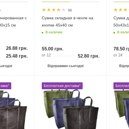
3
96
инированная с
Сумка складная в чехле на
Сумка для п
30х15 см
кнопке 45х40 см
50х43х1
В наличии
В нали
26.88
грн.
55.00
грн.
78.50
г
от 12
от 24
25.48
грн.
52.80
грн.
ьогодні
Відправимо сьогодні
Відпр
авка*
Бесплатная доставка*
Бесплат