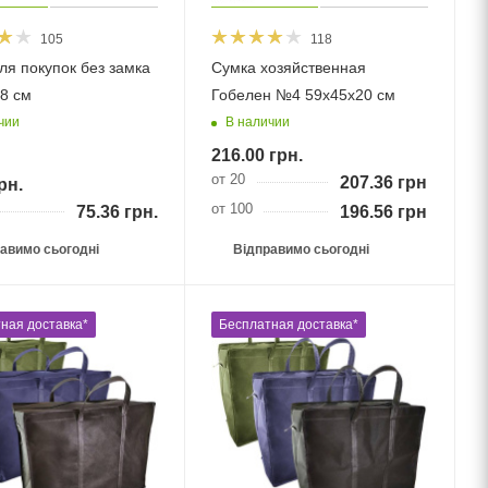
105
118
окупок без замка
Сумка хозяйственная
8 см
Гобелен №4 59х45х20 см
чии
В наличии
216.00
грн.
от 20
207.36
грн.
рн.
от 100
75.36
грн.
196.56
грн.
авимо сьогодні
Відправимо сьогодні
ная доставка*
Бесплатная доставка*