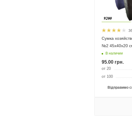
3
Сумка хозяйст
№2 45х40х20 с
В наличии
95.00
грн.
от 20
от 100
Відправимо с