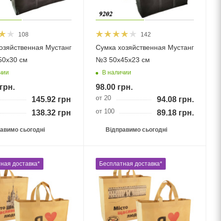
108
142
озяйственная Мустанг
Сумка хозяйственная Мустанг
50х30 см
№3 50х45х23 см
чии
В наличии
грн.
98.00
грн.
от 20
145.92
грн.
94.08
грн.
от 100
138.32
грн.
89.18
грн.
авимо сьогодні
Відправимо сьогодні
ная доставка*
Бесплатная доставка*