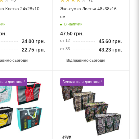
40
71
ка Клетка 24х28х10
Эко-сумка Листья 48х38х16
см
чии
В наличии
рн.
47.50
грн.
от 12
24.00
грн.
45.60
грн.
от 36
22.75
грн.
43.23
грн.
авимо сьогодні
Відправимо сьогодні
ная доставка*
Бесплатная доставка*