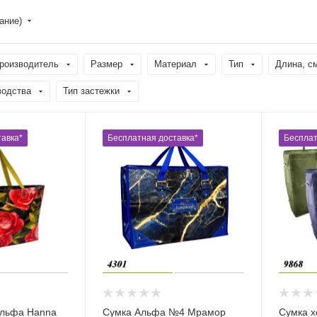
ание)
роизводитель
Размер
Материал
Тип
Длина, c
водства
Тип застежки
авка*
Бесплатная доставка*
Бесплат
Альфа Hanna
Сумка Альфа №4 Мрамор
Сумка х