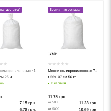
ная доставка*
Бесплатная доставка*
полипропиленовые 41
Мешки полипропиленовые 71
см 25 кг
г 56х107 см 50 кг
чии
В наличии
н.
11.75
грн.
от 500
7.15
грн.
11.28
грн.
от 5000
6.78
грн.
10.69
грн.