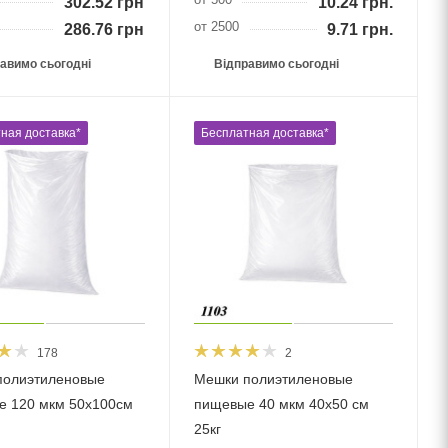
302.52
грн.
10.24
грн.
от 2500
286.76
грн.
9.71
грн.
авимо сьогодні
Відправимо сьогодні
ная доставка*
Бесплатная доставка*
178
2
полиэтиленовые
Мешки полиэтиленовые
е 120 мкм 50х100см
пищевые 40 мкм 40х50 см
25кг