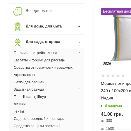
Все для кухни
Бесплатная дост
Для дома, для быта
Для сада, огорода
Тепличная, стрейч пленка
Кассеты и горшки для рассады
Средства от грызунов и насекомых
Агроволокно
Сетки для овощей
Мешок полипр
Защитная одежда
240 г 100х200 с
Трос, Шпагат, Шнур
Индия
Мешки
В наличии
Тенты
41.00
грн.
Садово-огородный инвентарь
от 300
Средства защиты растений
от 1500