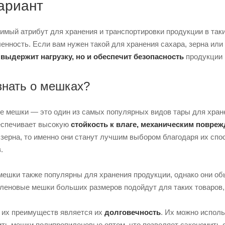
ариант
мый атрибут для хранения и транспортировки продукции в таких
нность. Если вам нужен такой для хранения сахара, зерна или
о
выдержит нагрузку, но и обеспечит безопасность
продукции 
знать о мешках?
 мешки — это один из самых популярных видов тары для хране
беспечивает высокую
стойкость к влаге, механическим повре
 зерна, то именно они станут лучшим выбором благодаря их сп
.
ешки также популярны для хранения продукции, однако они обы
леновые мешки больших размеров подойдут для таких товаров, 
 их преимуществ является их
долговечность
. Их можно исполь
пить мешки полипропиленовые оптом, что позволяет сэкономить 