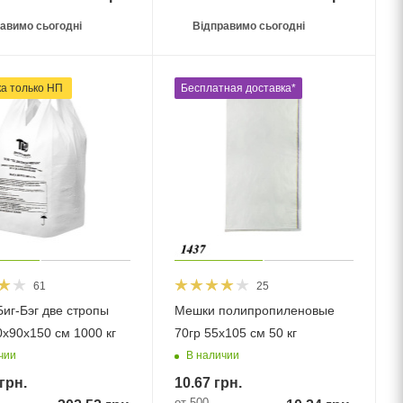
авимо сьогодні
Відправимо сьогодні
ка тільки НП
Бесплатная доставка*
61
25
иг-Бэг две стропы
Мешки полипропиленовые
0x90x150 см 1000 кг
70гр 55х105 см 50 кг
чии
В наличии
грн.
10.67
грн.
от 500