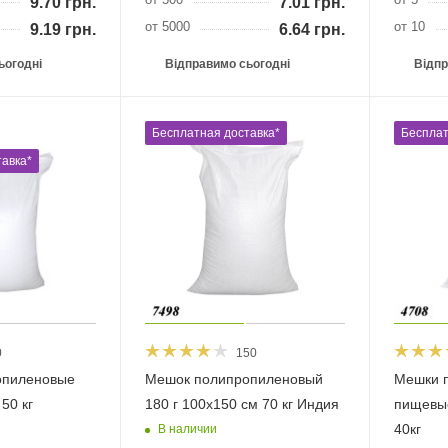
9.70
грн.
7.01
грн.
от 5000
от 10
9.19
грн.
6.64
грн.
ьогодні
Відправимо сьогодні
Відпр
Бесплатная доставка*
Бесплат
авка*
0
150
опиленовые
Мешок полипропиленовый
Мешки 
50 кг
180 г 100х150 см 70 кг Индия
пищевы
40кг
В наличии