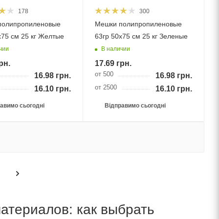
178
300
полипропиленовые
Мешки полипропиленовые
х75 см 25 кг Желтые
63гр 50х75 см 25 кг Зеленые
чии
В наличии
рн.
17.69
грн.
от 500
16.98
грн.
16.98
грн.
от 2500
16.10
грн.
16.10
грн.
авимо сьогодні
Відправимо сьогодні
атериалов: как выбрать