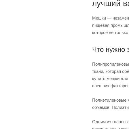
лучший в
Мешки — незамени
пищевая промышле
которое не тольк
Что нужно 
Полипропиленовые
ткани, которая о
купить мешки для
внешних факторов
Полиэтиленовые м
объемов. Полиэти
Одним из главных
розницу, так и ку