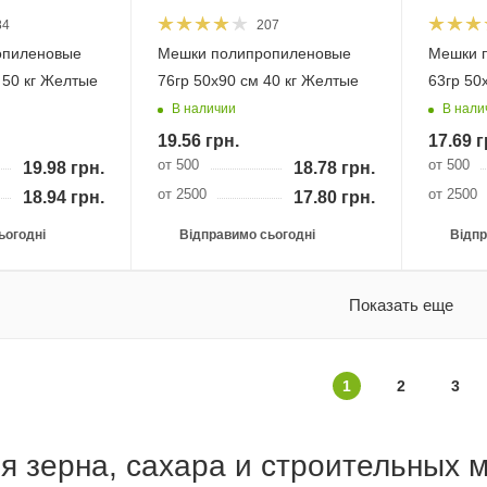
84
207
опиленовые
Мешки полипропиленовые
Мешки 
 50 кг Желтые
76гр 50х90 см 40 кг Желтые
63гр 50
В наличии
В нали
19.56
грн.
17.69
г
от 500
от 500
19.98
грн.
18.78
грн.
от 2500
от 2500
18.94
грн.
17.80
грн.
ьогодні
Відправимо сьогодні
Відпр
Показать еще
1
2
3
я зерна, сахара и строительных м