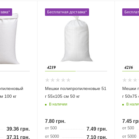
авка*
Бесплатная доставка*
Бесплат
опиленовый
Мешки полипропиленовые 51
Мешки 
м 100 кг
г 55х105 см 50 кг
г 50х75 
В наличии
В нали
7.80
грн.
7.45
гр
от 500
от 500
39.36
грн.
7.49
грн.
от 5000
от 5000
37.31
грн.
7.10
грн.