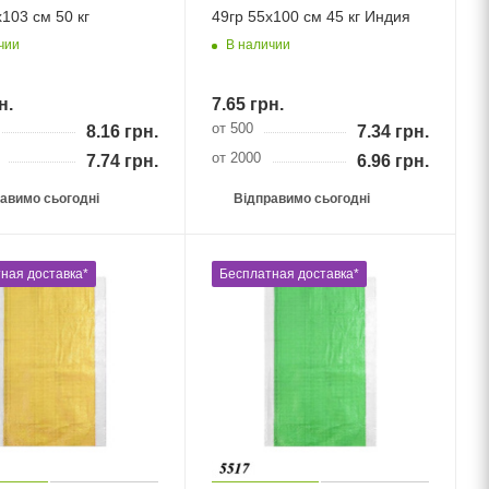
103 см 50 кг
49гр 55х100 см 45 кг Индия
чии
В наличии
н.
7.65
грн.
от 500
8.16
грн.
7.34
грн.
от 2000
7.74
грн.
6.96
грн.
авимо сьогодні
Відправимо сьогодні
ная доставка*
Бесплатная доставка*