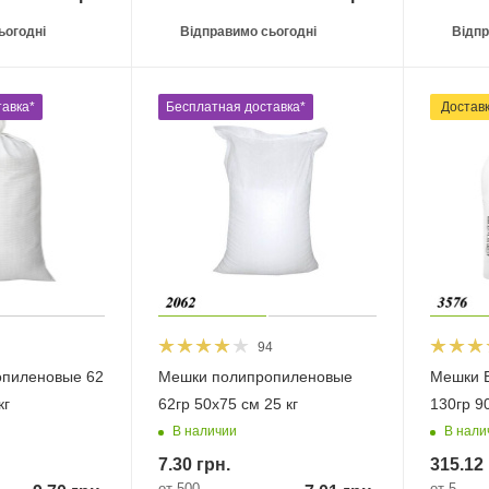
ьогодні
Відправимо сьогодні
Відпр
авка*
Бесплатная доставка*
Достав
94
пиленовые 62
Мешки полипропиленовые
Мешки Б
кг
62гр 50х75 см 25 кг
130гр 9
В наличии
В нали
7.30
грн.
315.12
от 500
от 5