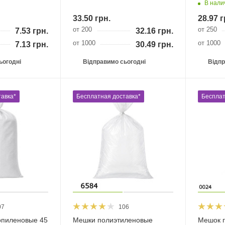
В нали
33.50
грн.
28.97
г
от 200
от 250
7.53
грн.
32.16
грн.
от 1000
от 1000
7.13
грн.
30.49
грн.
ьогодні
Відправимо сьогодні
Відпр
авка*
Бесплатная доставка*
Бесплат
07
106
пиленовые 45
Мешки полиэтиленовые
Мешок 