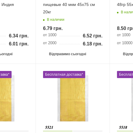
г Индия
пищевые 40 мкм 45х75 см
48гр 55х
20кг
В нали
В наличии
6.79
грн.
8.50
гр
от 1000
от 1000
6.34
грн.
6.52
грн.
от 2000
от 10000
6.01
грн.
6.18
грн.
ьогодні
Відправимо сьогодні
Відпр
авка*
Бесплатная доставка*
Бесплат