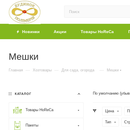
Новинки
Акции
Товары HoReCa
Мешки
—
—
—
Главная
Хозтовары
Для сада, огорода
Мешки
По умолчанию (убыв
КАТАЛОГ
Товары HoReCa
Цена
П
Тип
Ст
Пакеты