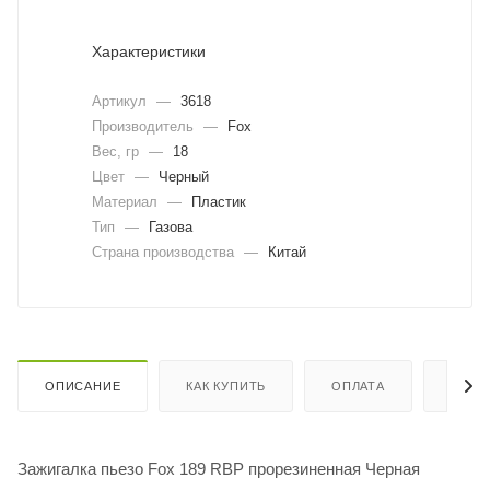
Характеристики
Артикул
—
3618
Производитель
—
Fox
Вес, гр
—
18
Цвет
—
Черный
Материал
—
Пластик
Тип
—
Газова
Страна производства
—
Китай
ОПИСАНИЕ
КАК КУПИТЬ
ОПЛАТА
ДОСТ
Зажигалка пьезо Fox 189 RBP прорезиненная Черная