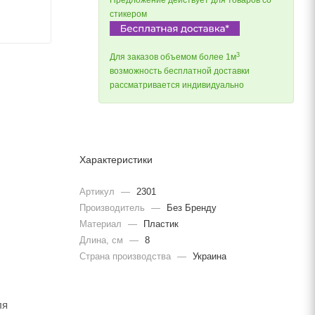
Предложение действует для товаров со
стикером
3
Для заказов объемом более 1м
возможность бесплатной доставки
рассматривается индивидуально
Характеристики
Артикул
—
2301
Производитель
—
Без Бренду
Материал
—
Пластик
Длина, cм
—
8
Страна производства
—
Украина
ля