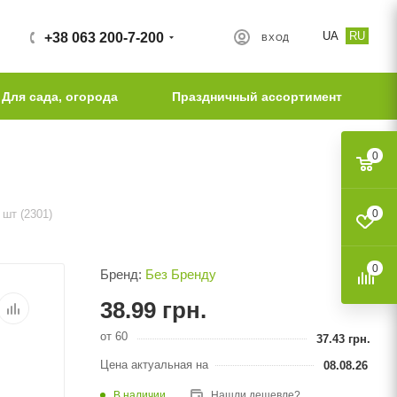
UA
RU
+38 063 200-7-200
ВХОД
Для сада, огорода
Праздничный ассортимент
0
шт (2301)
0
0
Бренд:
Без Бренду
38.99
грн.
от 60
37.43
грн.
Цена актуальная на
08.08.26
В наличии
Нашли дешевле?