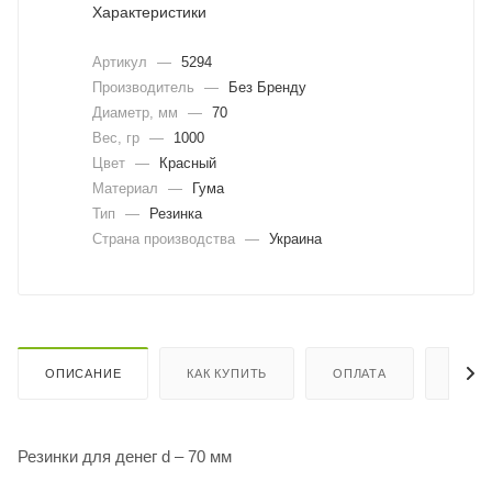
Характеристики
Артикул
—
5294
Производитель
—
Без Бренду
Диаметр, мм
—
70
Вес, гр
—
1000
Цвет
—
Красный
Материал
—
Гума
Тип
—
Резинка
Страна производства
—
Украина
ОПИСАНИЕ
КАК КУПИТЬ
ОПЛАТА
ДОСТ
Резинки для денег d – 70 мм