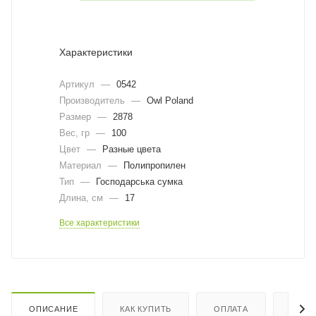
Характеристики
Артикул
—
0542
Производитель
—
Owl Poland
Размер
—
2878
Вес, гр
—
100
Цвет
—
Разные цвета
Материал
—
Полипропилен
Тип
—
Господарська сумка
Длина, cм
—
17
Все характеристики
ОПИСАНИЕ
КАК КУПИТЬ
ОПЛАТА
ДОСТ