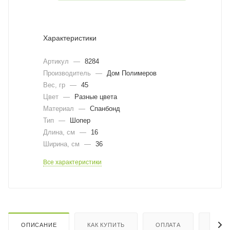
Характеристики
Артикул
—
8284
Производитель
—
Дом Полимеров
Вес, гр
—
45
Цвет
—
Разные цвета
Материал
—
Спанбонд
Тип
—
Шопер
Длина, cм
—
16
Ширина, cм
—
36
Все характеристики
ОПИСАНИЕ
КАК КУПИТЬ
ОПЛАТА
ДОСТ