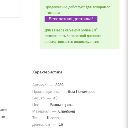
Предложение действует для товаров со
стикером
3
Для заказов объемом более 1м
возможность бесплатной доставки
рассматривается индивидуально
Характеристики
Артикул
—
8289
Производитель
—
Дом Полимеров
Вес, гр
—
45
Цвет
—
Разные цвета
 или
Материал
—
Спанбонд
ках.
Тип
—
Шопер
Длина, cм
—
16