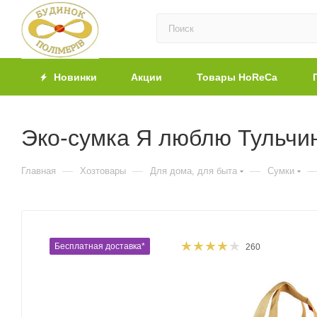
Новинки
Акции
Товары HoReCa
Эко-сумка Я люблю Тульчин
—
—
—
Главная
Хозтовары
Для дома, для быта
Сумки
Бесплатная доставка*
260