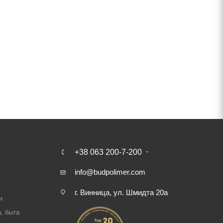
+38 063 200-7-200
info@budpolimer.com
г. Винница, ул. Шмидта 20а
и
, быта