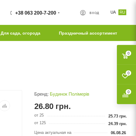
UA
RU
+38 063 200-7-200
ВХОД
Для сада, огорода
Праздничный ассортимент
0
0
0
Бренд:
Будинок Полімерів
26.80
грн.
от 25
25.73
грн.
от 125
24.39
грн.
Цена актуальная на
06.08.26