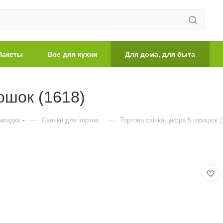
Пакеты
Все для кухни
Для дома, для быта
ошок (1618)
—
—
мпадки
Свечки для тортов
Тортова свічка цифра 5 горошок (