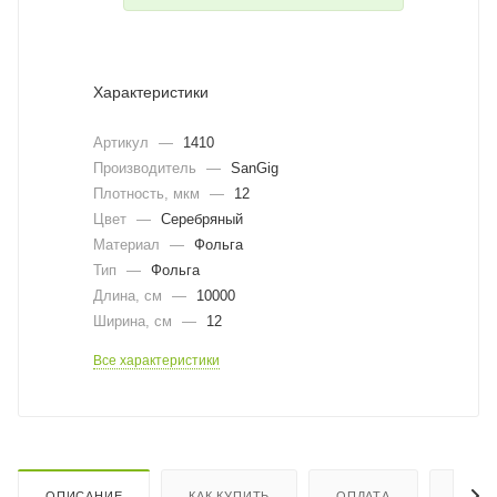
Характеристики
Артикул
—
1410
Производитель
—
SanGig
Плотность, мкм
—
12
Цвет
—
Серебряный
Материал
—
Фольга
Тип
—
Фольга
Длина, cм
—
10000
Ширина, cм
—
12
Все характеристики
ОПИСАНИЕ
КАК КУПИТЬ
ОПЛАТА
ДОСТ