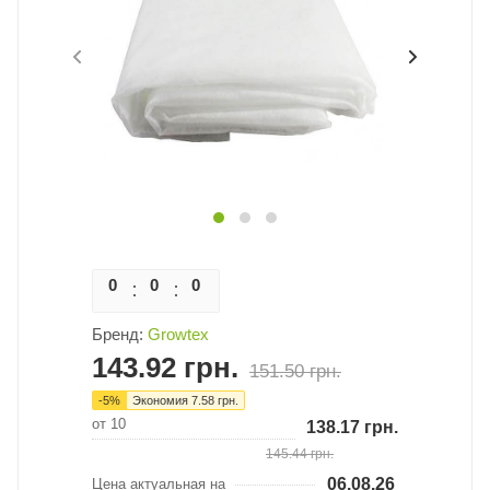
0
0
0
0
Бренд:
Growtex
143.92
грн.
151.50
грн.
-
5
%
Экономия
7.58
грн.
от 10
138.17
грн.
145.44
грн.
06.08.26
Цена актуальная на