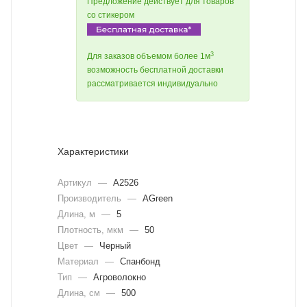
Предложение действует для товаров
со стикером
3
Для заказов объемом более 1м
возможность бесплатной доставки
рассматривается индивидуально
Характеристики
Артикул
—
A2526
Производитель
—
AGreen
Длина, м
—
5
Плотность, мкм
—
50
Цвет
—
Черный
Материал
—
Спанбонд
Тип
—
Агроволокно
Длина, cм
—
500