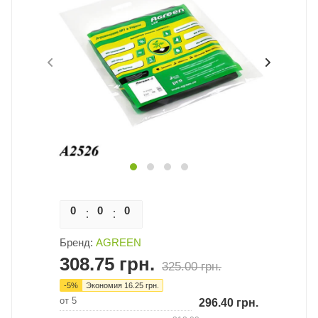
0
0
0
0
Бренд:
AGREEN
308.75
грн.
325.00
грн.
-
5
%
Экономия
16.25
грн.
от 5
296.40
грн.