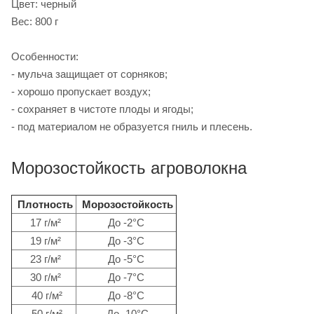
Цвет: черный
Вес: 800 г
Особенности:
- мульча защищает от сорняков;
- хорошо пропускает воздух;
- сохраняет в чистоте плоды и ягоды;
- под материалом не образуется гниль и плесень.
Морозостойкость агроволокна
Плотность
Морозостойкость
17 г/м²
До -2°C
19 г/м²
До -3°C
23 г/м²
До -5°C
30 г/м²
До -7°C
40 г/м²
До -8°C
50 г/м²
До -10°C