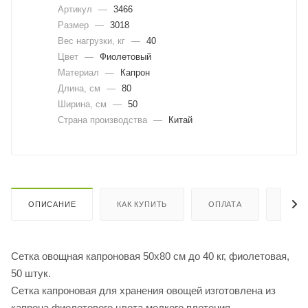
Артикул
—
3466
Размер
—
3018
Вес нагрузки, кг
—
40
Цвет
—
Фиолетовый
Материал
—
Капрон
Длина, cм
—
80
Ширина, cм
—
50
Страна производства
—
Китай
ОПИСАНИЕ
КАК КУПИТЬ
ОПЛАТА
ДОСТ
Сетка овощная капроновая 50х80 см до 40 кг, фиолетовая,
50 штук.
Сетка капроновая для хранения овощей изготовлена из
капрона фиолетового цвета мелкого плетения.