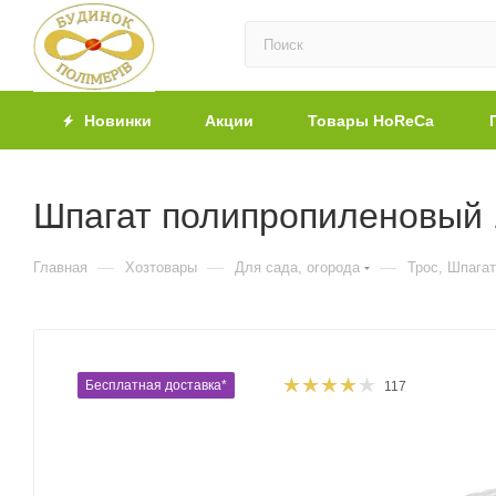
Новинки
Акции
Товары HoReCa
Шпагат полипропиленовый 1
—
—
—
Главная
Хозтовары
Для сада, огорода
Трос, Шпагат
Бесплатная доставка*
117