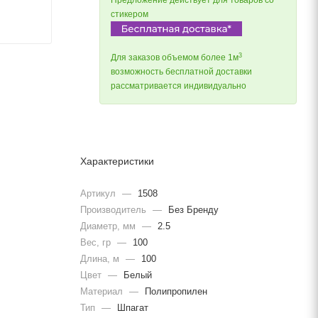
Предложение действует для товаров со
стикером
3
Для заказов объемом более 1м
возможность бесплатной доставки
рассматривается индивидуально
Характеристики
Артикул
—
1508
Производитель
—
Без Бренду
Диаметр, мм
—
2.5
Вес, гр
—
100
Длина, м
—
100
Цвет
—
Белый
Материал
—
Полипропилен
Тип
—
Шпагат