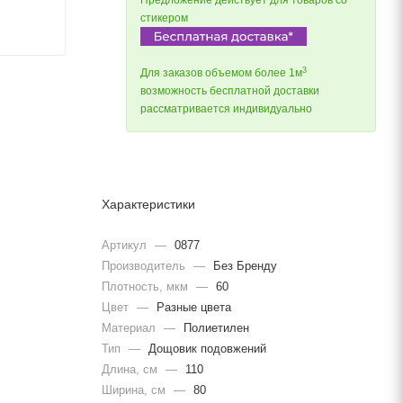
Предложение действует для товаров со
стикером
3
Для заказов объемом более 1м
возможность бесплатной доставки
рассматривается индивидуально
Характеристики
Артикул
—
0877
Производитель
—
Без Бренду
Плотность, мкм
—
60
Цвет
—
Разные цвета
Материал
—
Полиетилен
Тип
—
Дощовик подовжений
Длина, cм
—
110
Ширина, cм
—
80