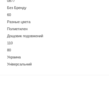
0877
Без Бренду
60
Разные цвета
Полиетилен
Дощовик подовжений
110
80
Украина
Універсальний