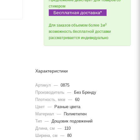
Предложение действует для товаров со
стикером
3
Для заказов объемом более 1м
возможность бесплатной доставки
рассматривается индивидуально
Характеристики
Артикул
—
0875
Производитель
—
Без Бренду
Плотность, мкм
—
60
Цвет
—
Разные цвета
Материал
—
Полиетилен
Тип
—
Дощовик подовжений
Длина, cм
—
110
Ширина, cм
—
80