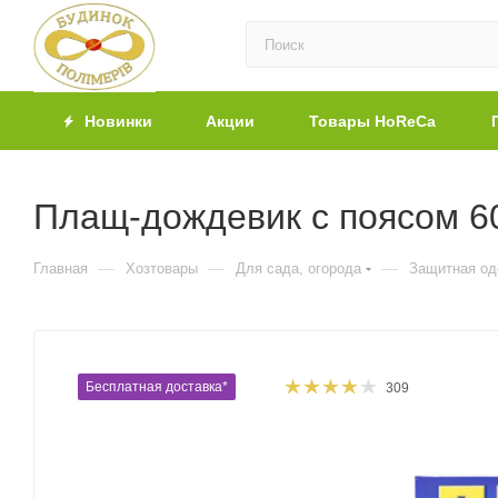
Новинки
Акции
Товары HoReCa
Плащ-дождевик с поясом 60
—
—
—
Главная
Хозтовары
Для сада, огорода
Защитная о
Бесплатная доставка*
309