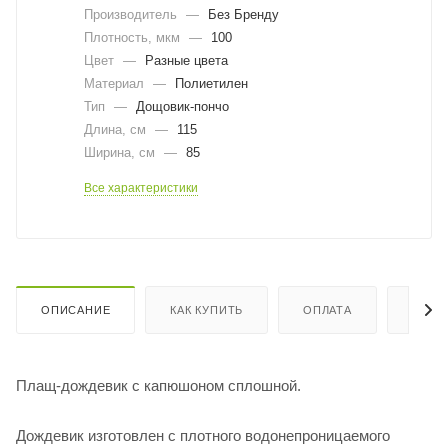
Производитель
—
Без Бренду
Плотность, мкм
—
100
Цвет
—
Разные цвета
Материал
—
Полиетилен
Тип
—
Дощовик-пончо
Длина, cм
—
115
Ширина, cм
—
85
Все характеристики
ОПИСАНИЕ
КАК КУПИТЬ
ОПЛАТА
ДОСТ
Плащ-дождевик с капюшоном сплошной.
Дождевик изготовлен с плотного водонепроницаемого