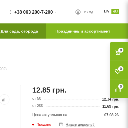
UA
RU
+38 063 200-7-200
ВХОД
Для сада, огорода
Праздничный ассортимент
0
902)
0
0
12.85
грн.
от 50
12.34
грн.
от 200
11.69
грн.
Цена актуальная на
07.08.26
Продано
Нашли дешевле?