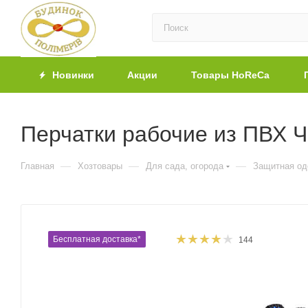
Новинки
Акции
Товары HoReCa
Перчатки рабочие из ПВХ Ч
—
—
—
Главная
Хозтовары
Для сада, огорода
Защитная о
Бесплатная доставка*
144