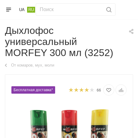
UA
RU
Дыхлофос
универсальный
MORFEY 300 мл (3252)
От комаров, мух, моли
Бесплатная доставка*
66