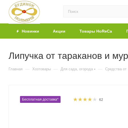
Новинки
Акции
Товары HoReCa
Липучка от тараканов и му
—
—
—
Главная
Хозтовары
Для сада, огорода
Средства от
Бесплатная доставка*
62