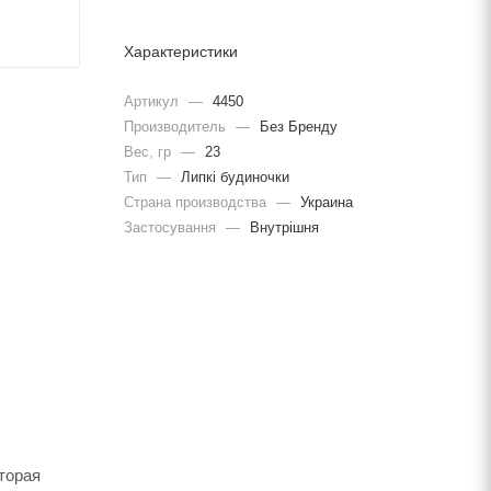
Характеристики
Артикул
—
4450
Производитель
—
Без Бренду
Вес, гр
—
23
Тип
—
Липкі будиночки
Страна производства
—
Украина
Застосування
—
Внутрішня
торая