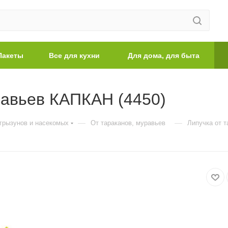
Пакеты
Все для кухни
Для дома, для быта
равьев КАПКАН (4450)
—
—
 грызунов и насекомых
От тараканов, муравьев
Липучка от 